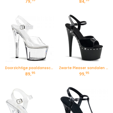
79,
84,
Doorzichtige paaldansschoenen met hoge 17 cm hakken
Zwarte Pleaser sandalen met strass in de zool en hak
95
95
89,
99,