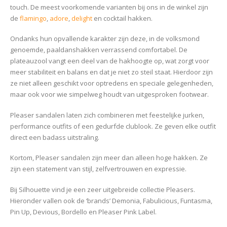
touch. De meest voorkomende varianten bij ons in de winkel zijn
de
flamingo
,
adore
,
delight
en cocktail hakken.
Ondanks hun opvallende karakter zijn deze, in de volksmond
genoemde, paaldanshakken verrassend comfortabel. De
plateauzool vangt een deel van de hakhoogte op, wat zorgt voor
meer stabiliteit en balans en dat je niet zo steil staat. Hierdoor zijn
ze niet alleen geschikt voor optredens en speciale gelegenheden,
maar ook voor wie simpelweg houdt van uitgesproken footwear.
Pleaser sandalen laten zich combineren met feestelijke jurken,
performance outfits of een gedurfde clublook. Ze geven elke outfit
direct een badass uitstraling.
Kortom, Pleaser sandalen zijn meer dan alleen hoge hakken. Ze
zijn een statement van stijl, zelfvertrouwen en expressie.
Bij Silhouette vind je een zeer uitgebreide collectie Pleasers.
Hieronder vallen ook de ‘brands’ Demonia, Fabulicious, Funtasma,
Pin Up, Devious, Bordello en Pleaser Pink Label.