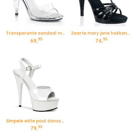
Transparante sandaal met naaldhak
Zwarte mary jane hakken in lak met bandjes en naaldhak
95
95
69,
74,
Simpele witte paal dansschoenen met plateau en naaldhakken
95
79,