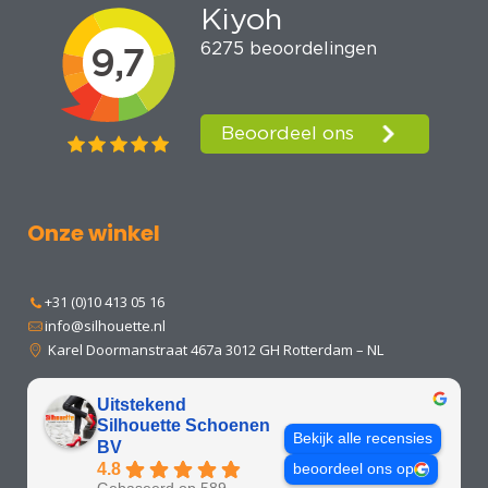
Onze winkel
+31 (0)10 413 05 16
info@silhouette.nl
Karel Doormanstraat 467a 3012 GH Rotterdam – NL
Uitstekend
Silhouette Schoenen
Bekijk alle recensies
BV
4.8
beoordeel ons op