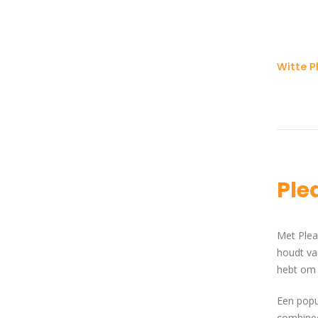
Ple
Met Pleas
houdt va
hebt om j
Een popu
combinee