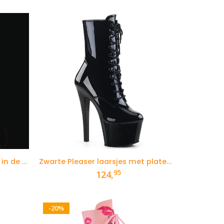
Pleaser laarsjes met lichtjes in de zool
Zwarte Pleaser laarsjes met plateau in lak
95
124,
-20%