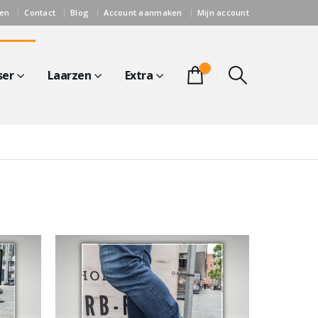
gen
Contact
Blog
Account aanmaken
Mijn account
0
ser
Laarzen
Extra