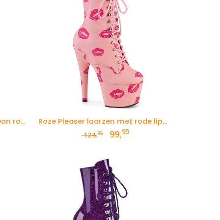
Zwarte Pleaserboots met neon roze onderkant
Roze Pleaser laarzen met rode lippen
95
Oorspronkelijke
Huidige
99,
95
124,
prijs
prijs
was:
is:
124,95.
99,95.