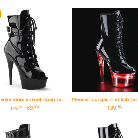
Pleaser enkellaarsjes met open teen en veters
95
95
Oorspronkelijke
Huidige
89,
139,
95
119,
prijs
prijs
was:
is:
119,95.
89,95.