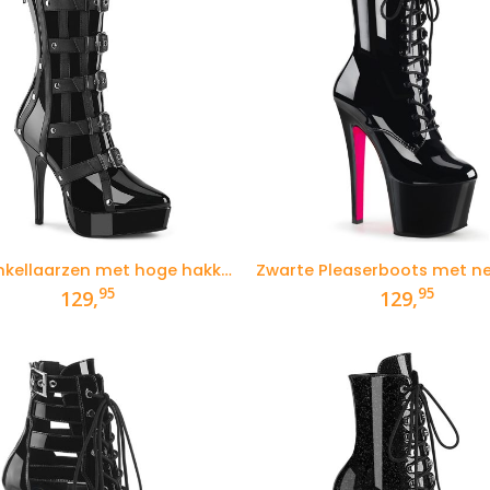
Kinky enkellaarzen met hoge hakken en gespen
95
95
129,
129,