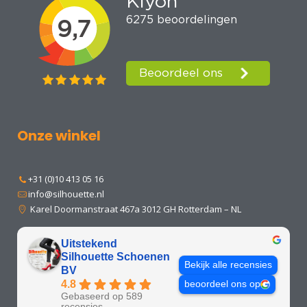
Onze winkel
+31 (0)10 413 05 16
info@silhouette.nl
Karel Doormanstraat 467a 3012 GH Rotterdam – NL
Uitstekend
Silhouette Schoenen
Bekijk alle recensies
BV
4.8
beoordeel ons op
Gebaseerd op 589
recensies