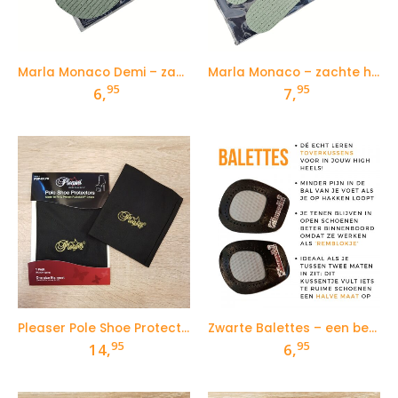
Marla Monaco Demi – zachte halve zooltjes voor demping, comfort en opvulling
Marla Monaco – zachte hele zolen voor demping, comfort en opvulling
95
95
6,
7,
Pleaser Pole Shoe Protectors | Zwarte Paaldanssokken
Zwarte Balettes – een beter alternatief voor gelkussentjes! Tegen pijn in je voeten.
95
95
14,
6,