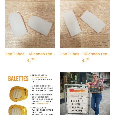
Toe Tubes – Siliconen teenbeschermers | Dichte voorkant
Toe Tubes – Siliconen teenbeschermers | Beide zijden open
95
95
4,
4,