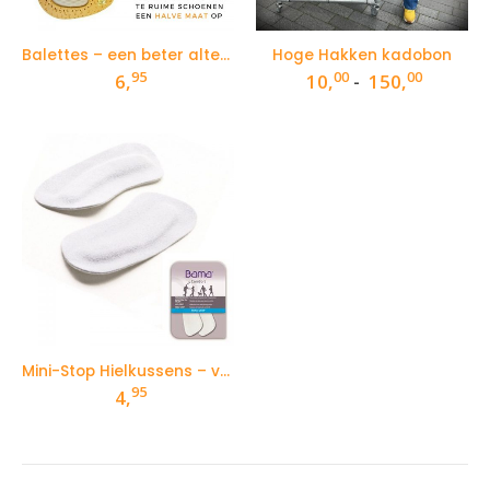
Balettes – een beter alternatief voor gelkussentjes! Tegen pijn in je voeten.
Hoge Hakken kadobon
95
00
00
Prijskla
6,
10,
-
150,
10,00
tot
150,00
Mini-Stop Hielkussens – voorkomt blaren en pijnlijke hielen
95
4,