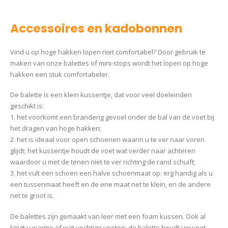
Accessoires en kadobonnen
Vind u op hoge hakken lopen niet comfortabel? Door gebruik te
maken van onze balettes of mini-stops wordt het lopen op hoge
hakken een stuk comfortabeler.
De balette is een klein kussentje, dat voor veel doeleinden
geschikt is:
1. het voorkomt een branderig gevoel onder de bal van de voet bij
het dragen van hoge hakken;
2. het is ideaal voor open schoenen waarin u te ver naar voren
glijdt; het kussentje houdt de voet wat verder naar achteren
waardoor u met de tenen niet te ver richting de rand schuift;
3. het vult een schoen een halve schoenmaat op: erg handig als u
een tussenmaat heeft en de ene maat net te klein, en de andere
net te groot is.
De balettes zijn gemaakt van leer met een foam kussen. Ook al
krijgt u warme of wat vochtige voeten: de balette houdt uw voet