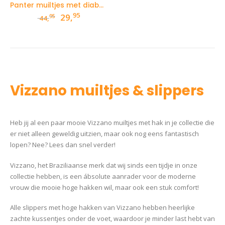
Panter muiltjes met diabolohak
95
Oorspronkelijke
Huidige
29,
95
44,
prijs
prijs
was:
is:
44,95.
29,95.
Vizzano muiltjes & slippers
Heb jij al een paar mooie Vizzano muiltjes met hak in je collectie die
er niet alleen geweldig uitzien, maar ook nog eens fantastisch
lopen? Nee? Lees dan snel verder!
Vizzano, het Braziliaanse merk dat wij sinds een tijdje in onze
collectie hebben, is een ábsolute aanrader voor de moderne
vrouw die mooie hoge hakken wil, maar ook een stuk comfort!
Alle slippers met hoge hakken van Vizzano hebben heerlijke
zachte kussentjes onder de voet, waardoor je minder last hebt van