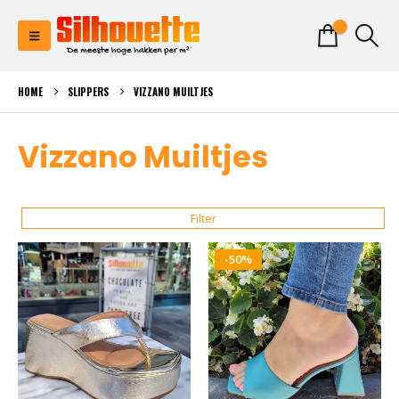
0
HOME
SLIPPERS
VIZZANO MUILTJES
Vizzano Muiltjes
Filter
-50%