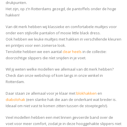
drukpunten.
Het zijn, op z’n Rotterdams gezegd, de pantoffels onder de hoge
hakken!
Van dit merk hebben wij klassieke en comfortabele muiltjes voor
onder een stijlvolle pantalon of mooie little black dress.
Ook hebben we leuke muiltjes met hakken in verschillende kleuren
en printjes voor een zomerse look.
Tenslotte hebben we een aantal
clear heels
in de collectie:
doorzichtige slippers die níet snijden in je voet.
Wil jij weten welke modellen we allemaal van dit merk hebben?
Check dan onze webshop of kom langs in onze winkel in
Rotterdam.
Daar staan ze allemaal voor je klaar met
blokhakken
en
diabolohak
(een slanke hak die aan de onderkant wat breder is.
Ideaal om niet vast te komen zitten tussen de stoeptegels!).
Veel modellen hebben een met linnen gevoerde band over de
voet voor meer comfort, zodat je in deze hooggehakte slippers niet