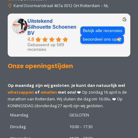
Karel Doormanstraat 467a 3012 GH Rotterdam – NL
Uitstekend
Silhouette Schoenen
Bekijk alle recensies
BV
4.8
beoordeel ons op
Gebaseerd op 589
recensies
Onze openingstijden
Op maandag zijn wij gesloten. Je kunt dan natuurlijk wel
whatsappen
of
emailen
met ons!
❤️ Op zondag 16 april is de
marathon van Rotterdam. Wij sluiten die dag om 16.00u. ❤️ Op
KONINGSDAG (donderdag 27 april) zijn wij gesloten.
Maandag
GESLOTEN
Dinsdag
10:00 – 17:30