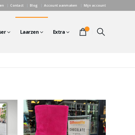
gen
Contact
Blog
Account aanmaken
Mijn account
0
ser
Laarzen
Extra