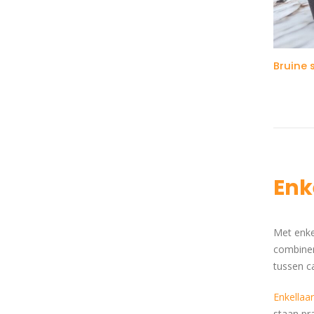
Enk
Met enkel
combiner
tussen ca
Enkellaa
staan pr