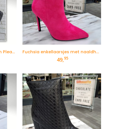
Zwarte boots voor heren van Pleaser Demonia Cult
Fuchsia enkellaarsjes met naaldhak en spitse neus
95
49,