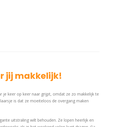
jij makkelijk!
ar je keer op keer naar grijpt, omdat ze zo makkelijk te
llaarsje is dat ze moeiteloos de overgang maken
gante uitstraling wilt behouden. Ze lopen heerlijk en
oordeweeks als in het weekend volop kunt dragen. Ga