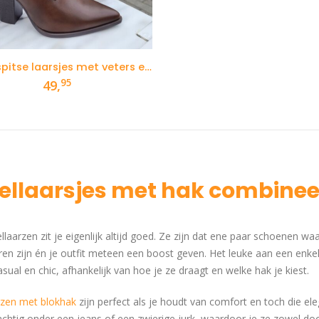
Bruine spitse laarsjes met veters en stevige hak
95
49,
ellaarsjes met hak combineer 
laarzen zit je eigenlijk altijd goed. Ze zijn dat ene paar schoenen wa
en zijn én je outfit meteen een boost geven. Het leuke aan een enke
sual en chic, afhankelijk van hoe je ze draagt en welke hak je kiest.
rzen met blokhak
zijn perfect als je houdt van comfort en toch die ele
achtig onder een jeans of een zwierige jurk, waardoor je ze zowel d