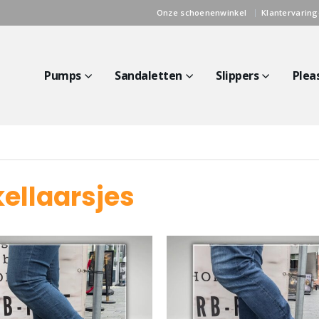
Onze schoenenwinkel
Klantervarin
Pumps
Sandaletten
Slippers
Plea
ellaarsjes