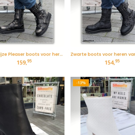
Zilvergrijze Pleaser boots voor heren
95
95
159,
154,
-13%