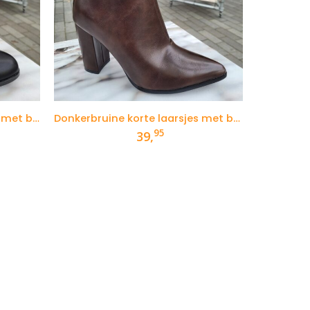
Korte zwarte dameslaarzen met blokhak
Donkerbruine korte laarsjes met brede hak
95
kelijke
dige
39,
s
95.