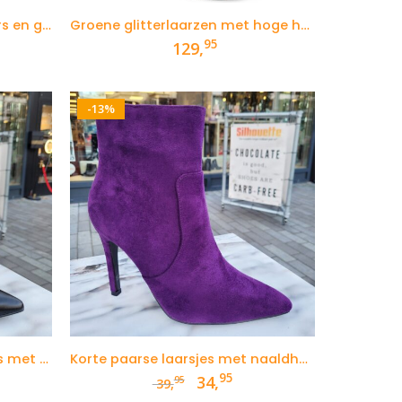
Pleaser enkellaars met veters en gespen
Groene glitterlaarzen met hoge hak
95
129,
-13%
Puntige zwarte enkellaarsjes met naaldhak
Korte paarse laarsjes met naaldhak
95
kelijke
dige
Oorspronkelijke
Huidige
34,
95
39,
s
prijs
prijs