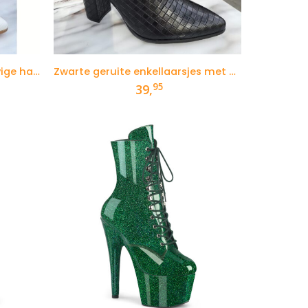
Witte enkellaarzen met stevige hak en ruitpatroon
Zwarte geruite enkellaarsjes met blokhak
95
kelijke
dige
39,
s
95.