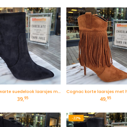
was:
is:
was:
is:
49,95.
39,95.
49,95.
39,
Korte zwarte suedelook laarsjes met naaldhak
95
95
39,
49,
-22%