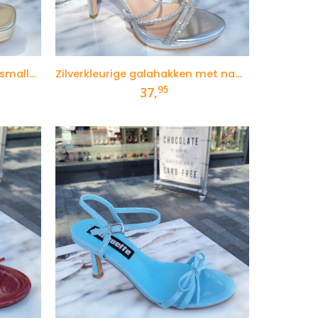
Gouden strass hakken voor smalle voeten
Zilverkleurige galahakken met naaldhak
95
37,