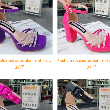
Paarse blokhak sandalen met steentjes
95
95
37,
37,