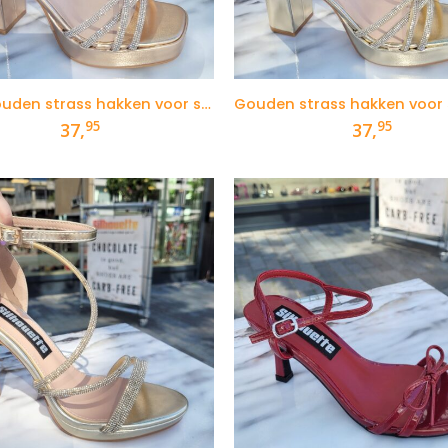
Rose gouden strass hakken voor smalle voeten
95
95
37,
37,