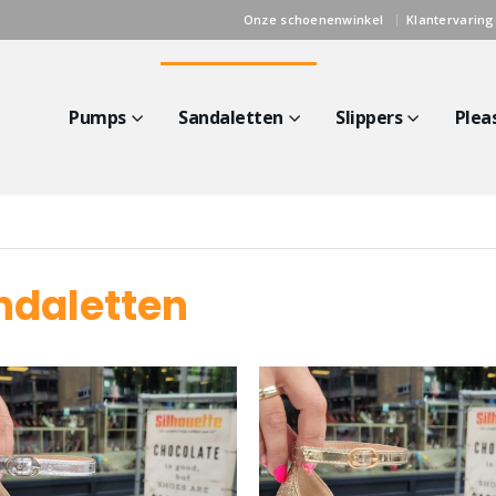
Onze schoenenwinkel
Klantervarin
Pumps
Sandaletten
Slippers
Plea
ndaletten