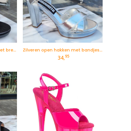
Zwarte hoge sandaletten met brede hak
Zilveren open hakken met bandjes en plateau
95
34,