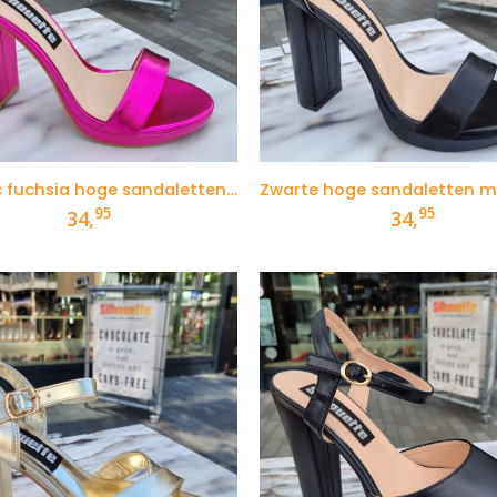
Metallic fuchsia hoge sandaletten met brede hak
95
95
34,
34,