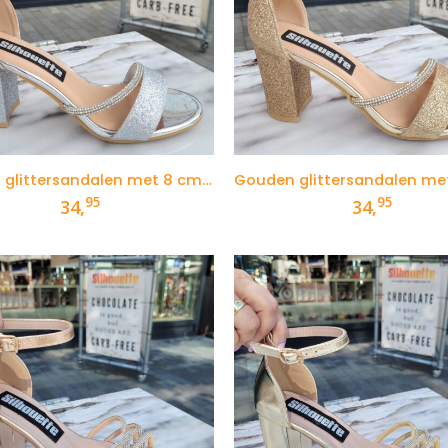
Zilveren glittersandalen met 8 cm blokhak
95
95
34,
34,