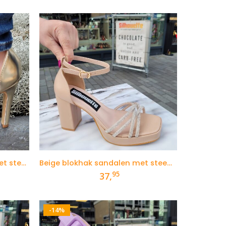
Gouden open schoentjes met steentjes en naaldhak
Beige blokhak sandalen met steentjes
95
37,
-14%