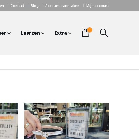
gen
Contact
Blog
Account aanmaken
Mijn account
0
ser
Laarzen
Extra