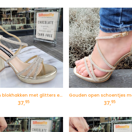
Gouden blokhakken met glitters en plateautje
95
95
37,
37,