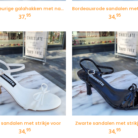
Goudkleurige galahakken met naaldhak
95
95
37,
34,
 sandalen met strikje voor
Zwarte sandalen met strik
95
95
34,
34,