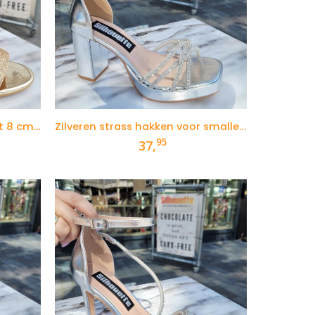
Gouden glittersandalen met 8 cm blokhak
Zilveren strass hakken voor smalle voeten
95
37,