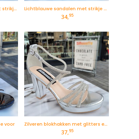
Bordeauxrode sandalen met strikje voor
Lichtblauwe sandalen met strikje voor
95
34,
je voor
Zilveren blokhakken met glitters en plateautje
95
37,