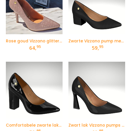
Rose goud Vizzano glitterpumps met 9 cm hak
Zwarte Vizzano pump met 5 cm blokhak
95
95
64,
59,
Comfortabele zwarte lakpumps met blokhak
Zwart lak Vizzano pumps met bijzondere hak
95
95