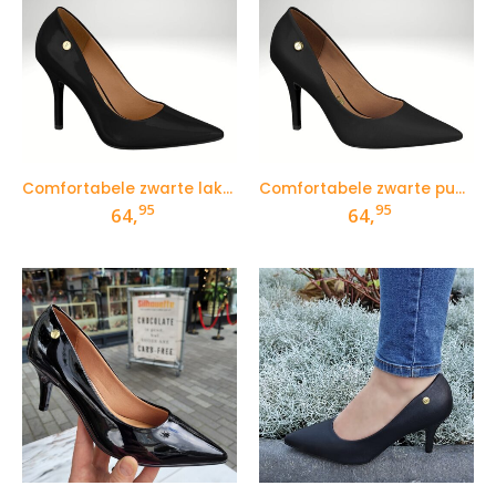
Comfortabele zwarte lakpumps met naaldhak
Comfortabele zwarte pumps met naaldhak
95
95
64,
64,