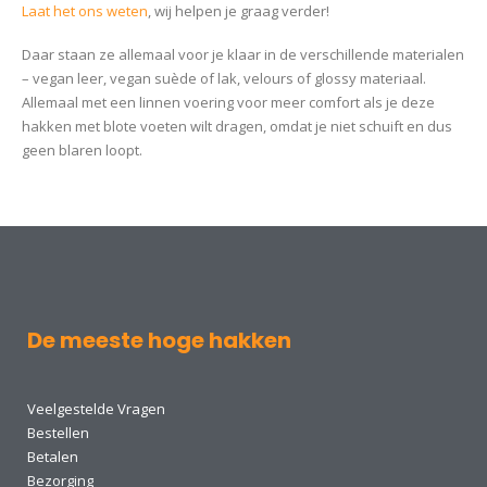
Laat het ons weten
, wij helpen je graag verder!
Daar staan ze allemaal voor je klaar in de verschillende materialen
– vegan leer, vegan suède of lak, velours of glossy materiaal.
Allemaal met een linnen voering voor meer comfort als je deze
hakken met blote voeten wilt dragen, omdat je niet schuift en dus
geen blaren loopt.
De meeste hoge hakken
Veelgestelde Vragen
Bestellen
Betalen
Bezorging