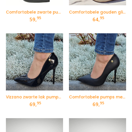
Comfortabele zwarte pumps met blokhak
Comfortabele gouden glitterpumps met lage hak
95
95
59,
64,
Vizzano zwarte lak pumps met 10 cm hoge naaldhak
Comfortabele pumps met 10 cm hoge naaldhak
95
95
69,
69,