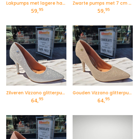
Lakpumps met lagere hak in zwart
Zwarte pumps met 7 cm hak in zwart vegan leer
95
95
59,
59,
Zilveren Vizzano glitterpumps met 9 cm hak
Gouden Vizzano glitterpumps met 9 cm hak
95
95
64,
64,