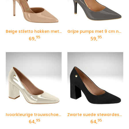
Beige stiletto hakken met enkelbandje
Grijze pumps met 9 cm naaldhak
95
95
69,
59,
Ivoorkleurige trouwschoenen met blokhak
Zwarte suede stewardessenpumps met blokhak
95
95
64,
64,