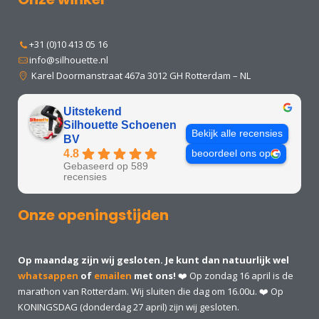
+31 (0)10 413 05 16
info@silhouette.nl
Karel Doormanstraat 467a 3012 GH Rotterdam – NL
Uitstekend
Silhouette Schoenen
Bekijk alle recensies
BV
4.8
beoordeel ons op
Gebaseerd op 589
recensies
Onze openingstijden
Op maandag zijn wij gesloten. Je kunt dan natuurlijk wel
whatsappen
of
emailen
met ons!
❤️ Op zondag 16 april is de
marathon van Rotterdam. Wij sluiten die dag om 16.00u. ❤️ Op
KONINGSDAG (donderdag 27 april) zijn wij gesloten.