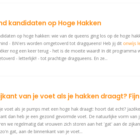
nd kandidaten op Hoge Hakken
idaten op hoge hakken: wie van de queens ging los op de hoge hakk
ind - BN'ers worden omgetoverd tot dragqueens! Heb jij dit
onwíjs 
éker nog een keer terug - het is de moeite waard! In dit programma
rd - letterlijk!! - tot prachtige dragqueens. En ze...
jkant van je voet als je hakken draagt? Fijn
je voet als je pumps met een hoge hak draagt: hoort dat echt? Jazéker
 want dan heb je een gezond gevormde voet. De natuurlijke vorm van j
ren we regelmatig dat vrouwen zich storen aan het 'gat' aan de zijkan
zo'n gat, aan de binnenkant van je voet...