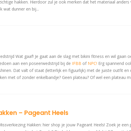
ichtige hakken. Hierdoor zul je ook merken dat het materiaal anders v
k wat dunner en bij...
strijd Wat gaaf! Je gaat aan de slag met bikini fitness en wil gaan 
eedoen aan een poseerwedstrijd bij de
IFBB
of
NPC!
Erg spannend ook 
hinen. Dat valt of staat (letterlijk en figuurlijk) met de juiste outfit e
akken met of zonder enkelbandje? Geen plateau? Of wel een plateau 
hakken – Pageant Heels
issverkiezing Hakken: hier shop je jouw Pageant Heels! Zoek je een