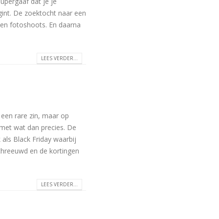
upergaaf dat je je
gint. De zoektocht naar een
 en fotoshoots. En daarna
LEES VERDER...
 een rare zin, maar op
 met wat dan precies. De
als Black Friday waarbij
schreeuwd en de kortingen
LEES VERDER...