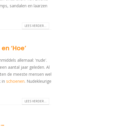
umps, sandalen en laarzen
LEES VERDER...
 en ‘Hoe’
middels allemaal: 'nude'.
en aantal jaar geleden. Al
 weten de meeste mensen wel
k in
schoenen
. Nudekleurige
LEES VERDER...
 …