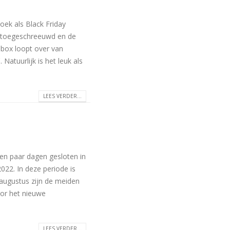
oek als Black Friday
en toegeschreeuwd en de
ilbox loopt over van
 Natuurlijk is het leuk als
LEES VERDER...
een paar dagen gesloten in
022. In deze periode is
augustus zijn de meiden
oor het nieuwe
LEES VERDER...