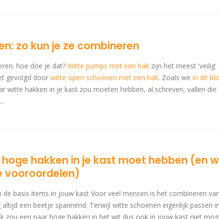
n: zo kun je ze combineren
ren: hoe doe je dat?
Witte pumps met een hak
zijn het meest 'veilig
et gevolgd door
witte open schoenen met een hak
. Zoals we
in dit bl
ar witte hakken in je kast zou moeten hebben, al schreven, vallen di
..
 hoge hakken in je kast moet hebben (en 
e vooroordelen)
n de basis items in jouw kast Voor veel mensen is het combineren va
ltijd een beetje spannend. Terwijl witte schoenen eigenlijk passen in
lijk zou een paar hoge hakken in het wit dus ook in jouw kast niet m