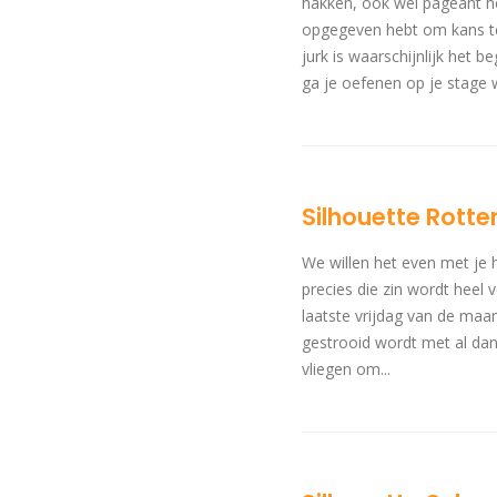
hakken, ook wel pageant he
opgegeven hebt om kans te 
jurk is waarschijnlijk het
ga je oefenen op je stage wal
Silhouette Rotte
We willen het even met je 
precies die zin wordt heel
laatste vrijdag van de maan
gestrooid wordt met al dan
vliegen om...