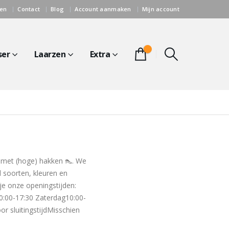
gen
Contact
Blog
Account aanmaken
Mijn account
0
ser
Laarzen
Extra
s met (hoge) hakken 👠. We
 soorten, kleuren en
je onze openingstijden:
:00-17:30 Zaterdag10:00-
or sluitingstijdMisschien