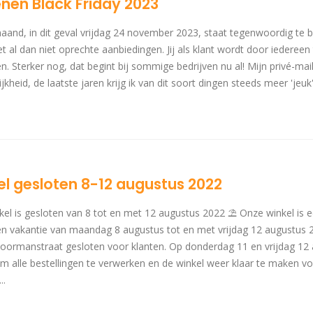
nen Black Friday 2023
maand, in dit geval vrijdag 24 november 2023, staat tegenwoordig te b
t al dan niet oprechte aanbiedingen. Jij als klant wordt door iedere
n. Sterker nog, dat begint bij sommige bedrijven nu al! Mijn privé-ma
jkheid, de laatste jaren krijg ik van dit soort dingen steeds meer 'jeuk'.
kel gesloten 8-12 augustus 2022
kel is gesloten van 8 tot en met 12 augustus 2022 ⛱️ Onze winkel is 
en vakantie van maandag 8 augustus tot en met vrijdag 12 augustus 2
Doormanstraat gesloten voor klanten. Op donderdag 11 en vrijdag 12 
 alle bestellingen te verwerken en de winkel weer klaar te maken v
..