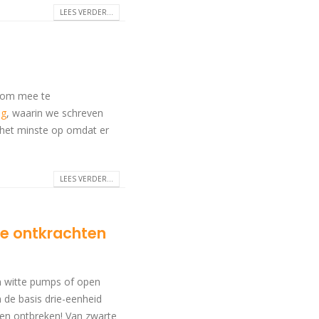
LEES VERDER...
' om mee te
og
, waarin we schreven
e het minste op omdat er
LEES VERDER...
we ontkrachten
n witte pumps of open
 de basis drie-eenheid
ogen ontbreken! Van zwarte