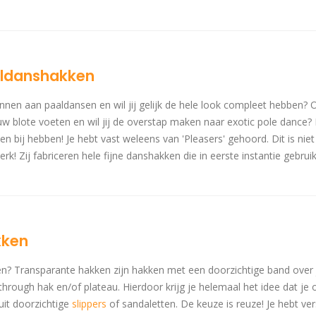
aldanshakken
en aan paaldansen en wil jij gelijk de hele look compleet hebben?
Of
w blote voeten en wil jij de overstap maken naar exotic pole dance? Da
n bij hebben! Je hebt vast weleens van 'Pleasers' gehoord. Dit is niet
rk! Zij fabriceren hele fijne danshakken die in eerste instantie gebrui
kken
en? Transparante hakken zijn hakken met een doorzichtige band over
hrough hak en/of plateau. Hierdoor krijg je helemaal het idee dat je o
uit doorzichtige
slippers
of sandaletten. De keuze is reuze! Je hebt ver