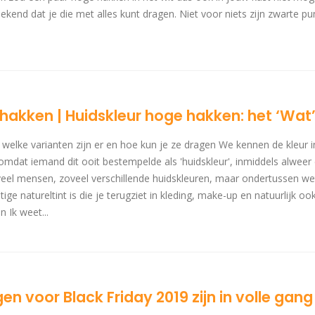
kend dat je die met alles kunt dragen. Niet voor niets zijn zwarte p
hakken | Huidskleur hoge hakken: het ‘Wat’
welke varianten zijn er en hoe kun je ze dragen We kennen de kleur in
mdat iemand dit ooit bestempelde als 'huidskleur', inmiddels alweer e
: zoveel mensen, zoveel verschillende huidskleuren, maar ondertussen
ge natureltint is die je terugziet in kleding, make-up en natuurlijk oo
 Ik weet...
n voor Black Friday 2019 zijn in volle gang