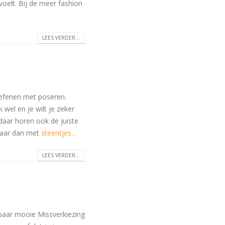
oelt. Bij de meer fashion
LEES VERDER...
oefenen met poseren.
wel en je wilt je zeker
n daar horen ook de juiste
maar dan met
steentjes...
LEES VERDER...
 paar mooie Missverkiezing