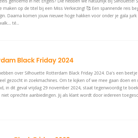
els genoemd in het Engels? Die hebben we natuurlijk bij Silhouette! S
maken op de titel bij een Miss Verkiezing! 🥰 Een spannende reis be
 begin. Daarna komen jouw nieuwe hoge hakken voor onder je gala jurk
k.... té...
rdam Black Friday 2024
hebben over Silhouette Rotterdam Black Friday 2024. Da's een beetje
 veel gezocht in zoekmachines. Om te kijken of we mee gaan doen en
d, in dit geval vrijdag 29 november 2024, staat tegenwoordig te boek 
 niet oprechte aanbiedingen. Jij als klant wordt door iedereen toege