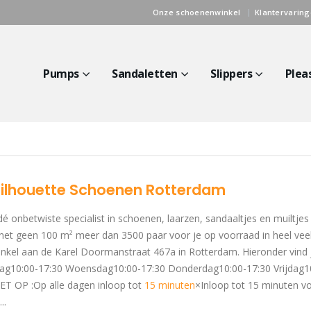
Onze schoenenwinkel
Klantervarin
Pumps
Sandaletten
Slippers
Plea
Silhouette Schoenen Rotterdam
dé onbetwiste specialist in schoenen, laarzen, sandaaltjes en muiltje
net geen 100 m² meer dan 3500 paar voor je op voorraad in heel veel
winkel aan de Karel Doormanstraat 467a in Rotterdam. Hieronder vind 
0:00-17:30 Woensdag10:00-17:30 Donderdag10:00-17:30 Vrijdag10
ET OP :Op alle dagen inloop tot
15 minuten
×Inloop tot 15 minuten vo
..