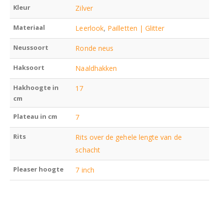
Kleur
Zilver
Materiaal
Leerlook
,
Pailletten | Glitter
Neussoort
Ronde neus
Haksoort
Naaldhakken
Hakhoogte in
17
cm
Plateau in cm
7
Rits
Rits over de gehele lengte van de
schacht
Pleaser hoogte
7 inch