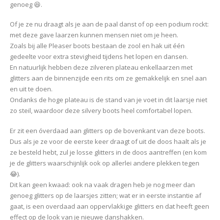
genoeg 😆.
Of je ze nu draagt als je aan de paal danst of op een podium rockt:
met deze gave laarzen kunnen mensen niet om je heen.
Zoals bij alle Pleaser boots bestaan de zool en hak uit één
gedeelte voor extra stevigheid tijdens het lopen en dansen.
En natuurlijk hebben deze zilveren plateau enkellaarzen met
glitters aan de binnenzijde een rits om ze gemakkelijk en snel aan
en uit te doen.
Ondanks de hoge plateau is de stand van je voet in dit laarsje niet
zo steil, waardoor deze silvery boots heel comfortabel lopen.
Er zit een óverdaad aan glitters op de bovenkant van deze boots.
Dus als je ze voor de eerste keer draagt of uit de doos haalt als je
ze besteld hebt, zul je losse glitters in de doos aantreffen (en kom
je de glitters waarschijnlijk ook op allerlei andere plekken tegen
😂).
Dit kan geen kwaad: ook na vaak dragen heb je nog meer dan
genoeg glitters op de laarsjes zitten; wat er in eerste instantie af
gaat, is een overdaad aan oppervlakkige glitters en dat heeft geen
effect op de look van je nieuwe danshakken.