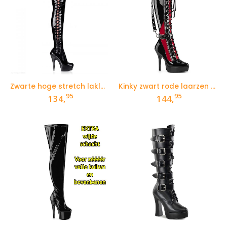
Zwarte hoge stretch laklaarzen met veters aan de zijkant, ronde neus en naaldhakken
Kinky zwart rode laarzen met enkelband en ketting
95
95
134,
144,