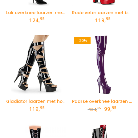
Lak overknee laarzen met lagere naaldhak
Rode veterlaarzen met brede hak en plateau
95
95
124,
119,
-20%
Gladiator laarzen met hoge hakken en plateau
Paarse overknee laarzen met plateau en naaldhak
95
95
Oorspronkelij
Huidige
119,
99,
95
124,
prijs
prijs
was:
is:
124,95.
99,95.