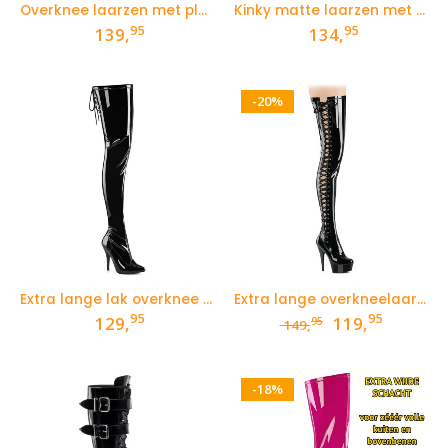
Overknee laarzen met plateau voor dikke benen
Kinky matte laarzen met gespen en brede hak
95
95
139,
134,
-20%
Extra lange lak overknee boots met hoge hak en vetertje aan de bovenkant
Extra lange overkneelaarzen met hoge hak en linten aan de zijkant
95
95
Oorspronkelij
Huidige
129,
119,
95
149,
prijs
prijs
was:
is:
149,95.
119,95.
-18%