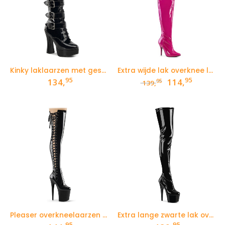
Kinky laklaarzen met gespen en brede hak
Extra wijde lak overknee laarzen in fuchsia voor curvy ladies
95
95
Oorspronkelij
Huidige
134,
114,
95
139,
prijs
prijs
was:
is:
139,95.
114,95.
Pleaser overkneelaarzen Flamingo met veters aan de zijkant
Extra lange zwarte lak overkneelaarzen met hoge hak en plateau
95
95