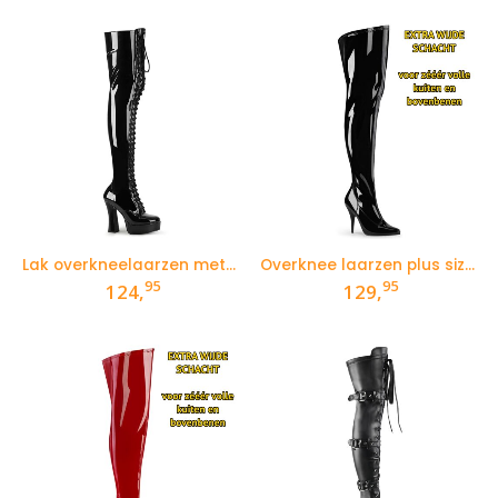
Lak overkneelaarzen met veters voor en brede hak
Overknee laarzen plus size voor curvy dames in zwart lak
95
95
124,
129,