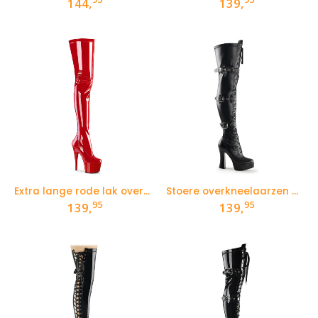
144,
139,
Extra lange rode lak overkneelaarzen met hoge hak en plateau
Stoere overkneelaarzen met brede hak en ronde neus
95
95
139,
139,