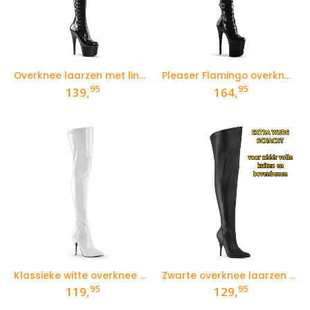
Overknee laarzen met lintveters aan de zijkant en hoge plateau
Pleaser Flamingo overknee laarzen met veters en gespen
95
95
139,
164,
Klassieke witte overknee laarzen met naaldhak
Zwarte overknee laarzen voor curvy dames | Queen Size laarzen
95
95
119,
129,