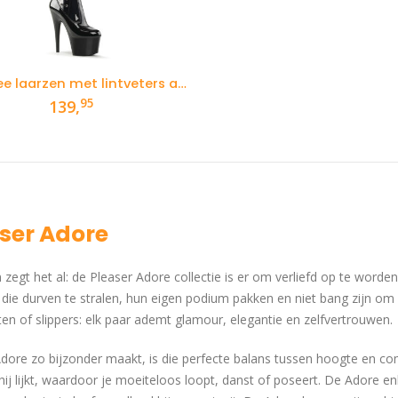
Overknee laarzen met lintveters aan de zijkant en hoge plateau
95
139,
ser Adore
zegt het al: de Pleaser Adore collectie is er om verliefd op te worde
ie durven te stralen, hun eigen podium pakken en niet bang zijn om op
en of slippers: elk paar ademt glamour, elegantie en zelfvertrouwen.
dore zo bijzonder maakt, is die perfecte balans tussen hoogte en com
ij lijkt, waardoor je moeiteloos loopt, danst of poseert. De Adore enke