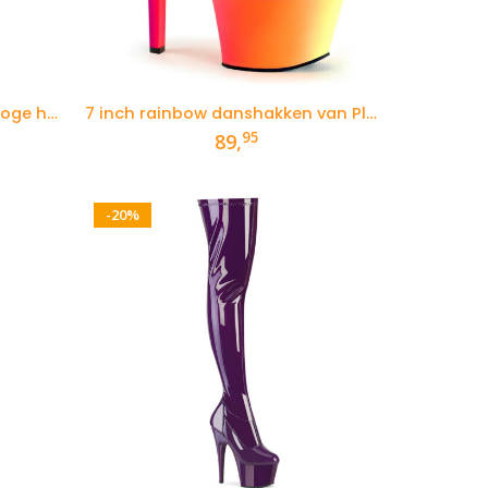
Groene glitterlaarzen met hoge hak
7 inch rainbow danshakken van Pleaser
95
89,
-20%