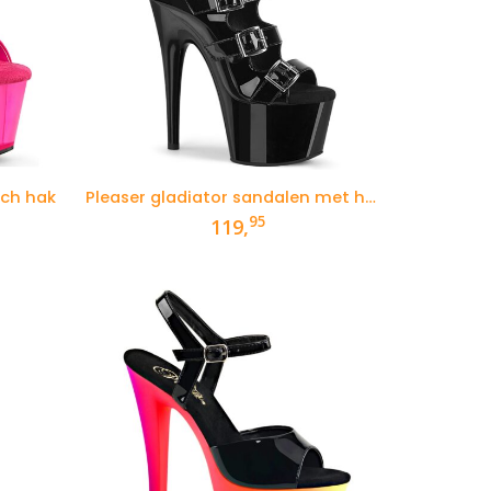
nch hak
Pleaser gladiator sandalen met hoge hak
95
119,