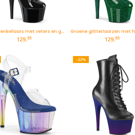
Pleaser enkellaars met veters en gespen
95
95
129,
129,
-22%