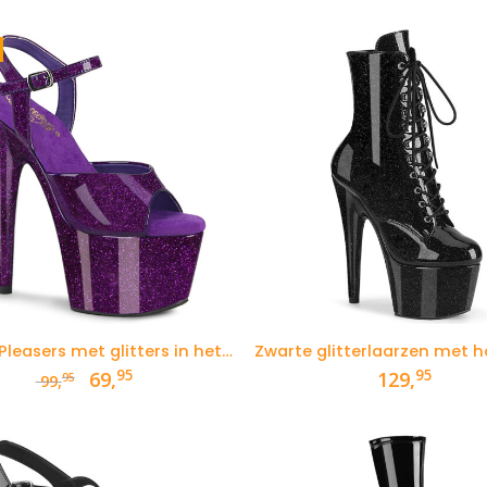
was:
is:
124,95.
99,
Paarse Pleasers met glitters in het materiaal
Zwarte glitterlaarzen met 
95
95
Oorspronkelijke
Huidige
69,
129,
95
99,
prijs
prijs
was:
is:
99,95.
69,95.