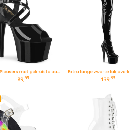
Zwarte Pleasers met gekruiste banden over de voet
95
95
89,
139,