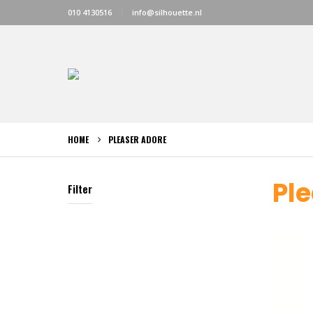
010 4130516
info@silhouette.nl
HOME
PLEASER ADORE
Pl
Filter