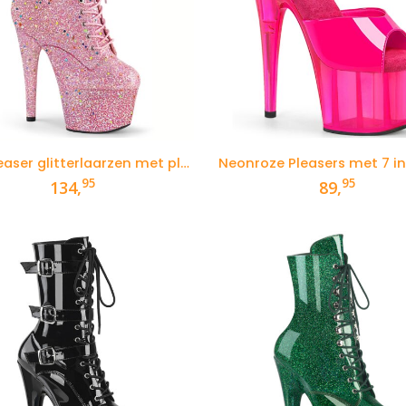
Roze Pleaser glitterlaarzen met plateau
Neonroze Pleasers met 7 i
95
95
134,
89,