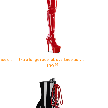
Extra lange zwarte lak overkneelaarzen met hoge hak en plateau
Extra lange rode lak overkneelaarzen met hoge hak en plateau
95
139,