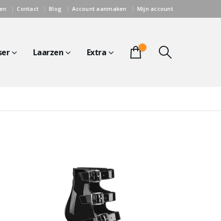
gen
Contact
Blog
Account aanmaken
Mijn account
0
ser
Laarzen
Extra