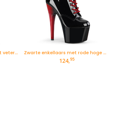
Witte Pleaser enkellaars met veters, hoge plateau en naaldhak
Zwarte enkellaars met rode hoge hak en plateau
95
124,