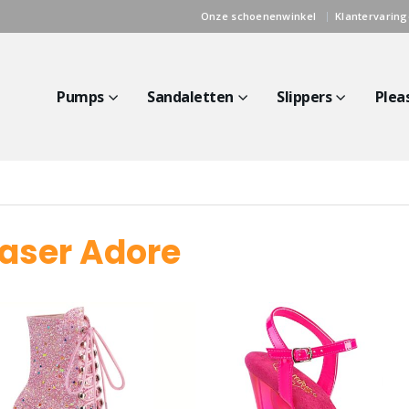
Onze schoenenwinkel
Klantervarin
Pumps
Sandaletten
Slippers
Plea
easer Adore