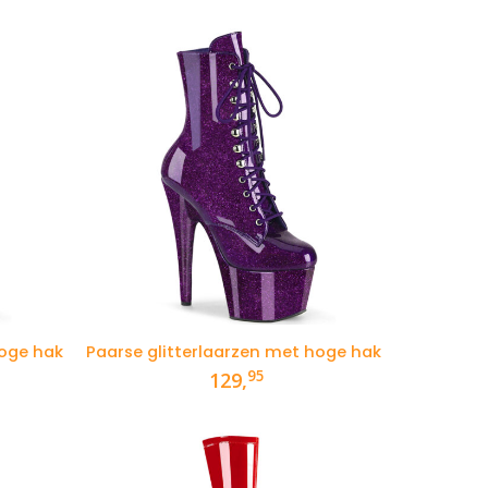
95.
hoge hak
Paarse glitterlaarzen met hoge hak
95
129,