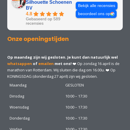
Silhouette Schoenen
Bekijk alle recensies
BV
4.8
beoordeel ons op
Gebaseerd op 589
recensies
Onze openingstijden
Op maandag zijn wij gesloten. Je kunt dan natuurlijk wel
whatsappen
of
emailen
met ons!
❤️ Op zondag 16 april is de
marathon van Rotterdam. Wij sluiten die dag om 16.00u. ❤️ Op
KONINGSDAG (donderdag 27 april) zijn wij gesloten.
Maandag
GESLOTEN
Dinsdag
10:00 – 17:30
Woensdag
10:00 – 17:30
Donderdag
10:00 – 17:30
Vrijdag
10:00 – 17:30