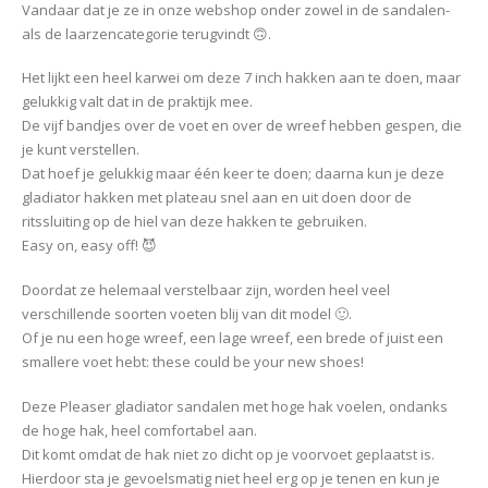
Vandaar dat je ze in onze webshop onder zowel in de sandalen-
als de laarzencategorie terugvindt 🙃.
Het lijkt een heel karwei om deze 7 inch hakken aan te doen, maar
gelukkig valt dat in de praktijk mee.
De vijf bandjes over de voet en over de wreef hebben gespen, die
je kunt verstellen.
Dat hoef je gelukkig maar één keer te doen; daarna kun je deze
gladiator hakken met plateau snel aan en uit doen door de
ritssluiting op de hiel van deze hakken te gebruiken.
Easy on, easy off! 😈
Doordat ze helemaal verstelbaar zijn, worden heel veel
verschillende soorten voeten blij van dit model 🙂.
Of je nu een hoge wreef, een lage wreef, een brede of juist een
smallere voet hebt: these could be your new shoes!
Deze Pleaser gladiator sandalen met hoge hak voelen, ondanks
de hoge hak, heel comfortabel aan.
Dit komt omdat de hak niet zo dicht op je voorvoet geplaatst is.
Hierdoor sta je gevoelsmatig niet heel erg op je tenen en kun je