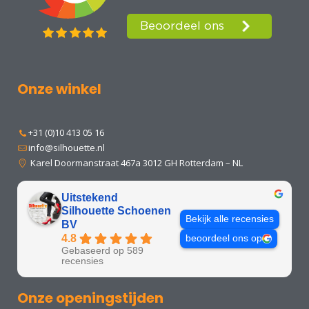
Onze winkel
+31 (0)10 413 05 16
info@silhouette.nl
Karel Doormanstraat 467a 3012 GH Rotterdam – NL
Uitstekend
Silhouette Schoenen
Bekijk alle recensies
BV
4.8
beoordeel ons op
Gebaseerd op 589
recensies
Onze openingstijden