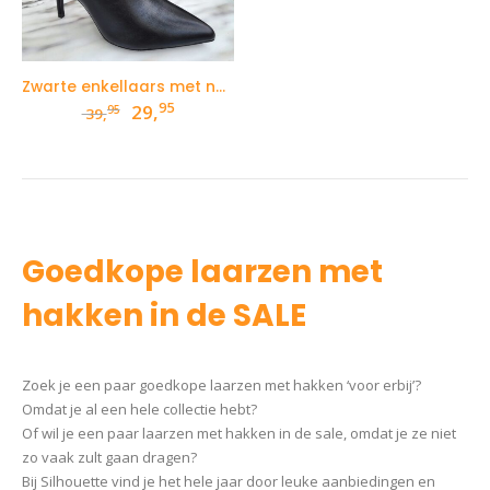
Zwarte enkellaars met naaldhak en zilveren studs
95
Oorspronkelijke
Huidige
29,
95
39,
prijs
prijs
was:
is:
39,95.
29,95.
Goedkope laarzen met
hakken in de SALE
Zoek je een paar goedkope laarzen met hakken ‘voor erbij’?
Omdat je al een hele collectie hebt?
Of wil je een paar laarzen met hakken in de sale, omdat je ze niet
zo vaak zult gaan dragen?
Bij Silhouette vind je het hele jaar door leuke aanbiedingen en