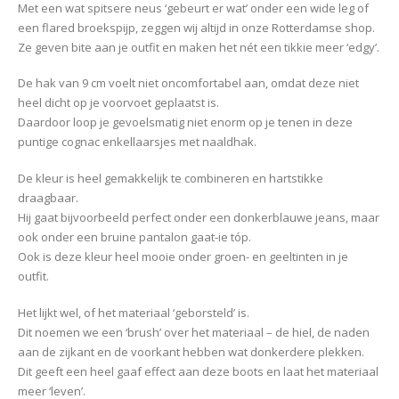
Met een wat spitsere neus ‘gebeurt er wat’ onder een wide leg of
een flared broekspijp, zeggen wij altijd in onze Rotterdamse shop.
Ze geven bite aan je outfit en maken het nét een tikkie meer ‘edgy’.
De hak van 9 cm voelt niet oncomfortabel aan, omdat deze niet
heel dicht op je voorvoet geplaatst is.
Daardoor loop je gevoelsmatig niet enorm op je tenen in deze
puntige cognac enkellaarsjes met naaldhak.
De kleur is heel gemakkelijk te combineren en hartstikke
draagbaar.
Hij gaat bijvoorbeeld perfect onder een donkerblauwe jeans, maar
ook onder een bruine pantalon gaat-ie tóp.
Ook is deze kleur heel mooie onder groen- en geeltinten in je
outfit.
Het lijkt wel, of het materiaal ‘geborsteld’ is.
Dit noemen we een ‘brush’ over het materiaal – de hiel, de naden
aan de zijkant en de voorkant hebben wat donkerdere plekken.
Dit geeft een heel gaaf effect aan deze boots en laat het materiaal
meer ‘leven’.