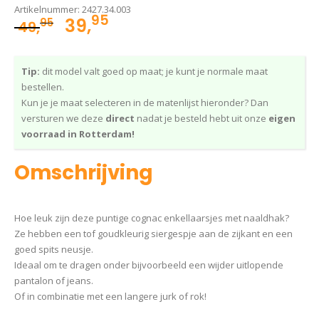
Artikelnummer:
2427.34.003
95
Oorspronkelijke
Huidige
39,
95
49,
prijs
prijs
was:
is:
Tip:
dit model valt goed op maat; je kunt je normale maat
49,95.
39,95.
bestellen.
Kun je je maat selecteren in de matenlijst hieronder? Dan
versturen we deze
direct
nadat je besteld hebt uit onze
eigen
voorraad in Rotterdam!
Omschrijving
Hoe leuk zijn deze puntige cognac enkellaarsjes met naaldhak?
Ze hebben een tof goudkleurig siergespje aan de zijkant en een
goed spits neusje.
Ideaal om te dragen onder bijvoorbeeld een wijder uitlopende
pantalon of jeans.
Of in combinatie met een langere jurk of rok!