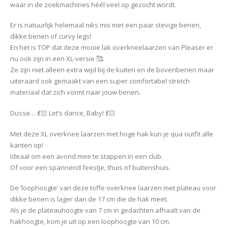
waar in de zoekmachines héél veel op gezocht wordt.
Er is natuurlijk helemaal niks mis met een paar stevige benen,
dikke benen of curvy legs!
En het is TOP dat deze mooie lak overkneelaarzen van Pleaser er
nu ook zijn in een XL-versie 🥰.
Ze zijn niet alleen extra wijd bij de kuiten en de bovenbenen maar
uiteraard ook gemaakt van een super comfortabel stretch
materiaal dat zich vormt naar jouw benen.
Dusse… 💃🏻 Let’s dance, Baby! 💃🏻
Met deze XL overknee laarzen met hoge hak kun je qua outfit alle
kanten op!
Ideaal om een avond mee te stappen in een club.
Of voor een spannend feestje, thuis of buitenshuis.
De ‘loophoogte’ van deze toffe overknee laarzen met plateau voor
dikke benen is lager dan de 17 cm die de hak meet.
Als je de plateauhoogte van 7 cm in gedachten afhaalt van de
hakhoogte, kom je uit op een loophoogte van 10 cm.