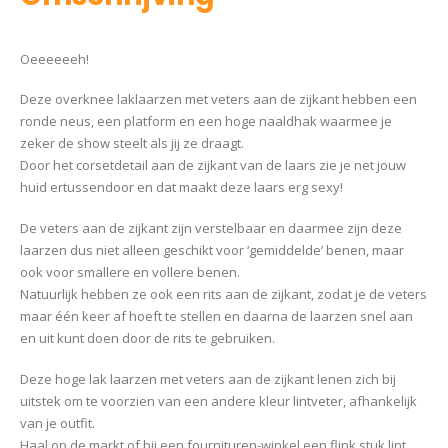
Oeeeeeeh!
Deze overknee laklaarzen met veters aan de zijkant hebben een
ronde neus, een platform en een hoge naaldhak waarmee je
zeker de show steelt als jij ze draagt.
Door het corsetdetail aan de zijkant van de laars zie je net jouw
huid ertussendoor en dat maakt deze laars erg sexy!
De veters aan de zijkant zijn verstelbaar en daarmee zijn deze
laarzen dus niet alleen geschikt voor ‘gemiddelde’ benen, maar
ook voor smallere en vollere benen.
Natuurlijk hebben ze ook een rits aan de zijkant, zodat je de veters
maar één keer af hoeft te stellen en daarna de laarzen snel aan
en uit kunt doen door de rits te gebruiken.
Deze hoge lak laarzen met veters aan de zijkant lenen zich bij
uitstek om te voorzien van een andere kleur lintveter, afhankelijk
van je outfit.
Haal op de markt of bij een fournituren-winkel een flink stuk lint….