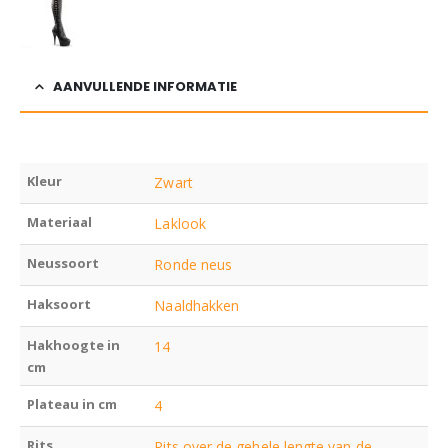
AANVULLENDE INFORMATIE
Kleur
Zwart
Materiaal
Laklook
Neussoort
Ronde neus
Haksoort
Naaldhakken
Hakhoogte in
14
cm
Plateau in cm
4
Rits
Rits over de gehele lengte van de