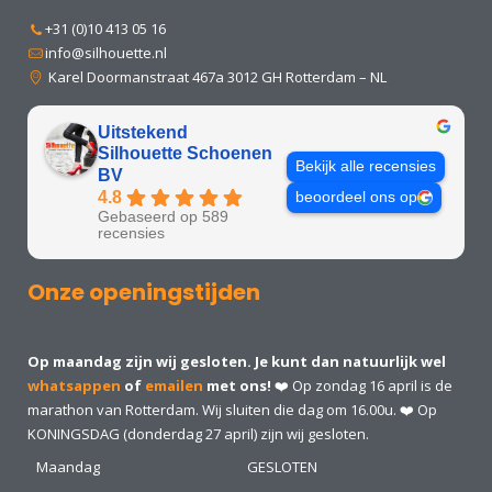
+31 (0)10 413 05 16
info@silhouette.nl
Karel Doormanstraat 467a 3012 GH Rotterdam – NL
Uitstekend
Silhouette Schoenen
Bekijk alle recensies
BV
4.8
beoordeel ons op
Gebaseerd op 589
recensies
Onze openingstijden
Op maandag zijn wij gesloten. Je kunt dan natuurlijk wel
whatsappen
of
emailen
met ons!
❤️ Op zondag 16 april is de
marathon van Rotterdam. Wij sluiten die dag om 16.00u. ❤️ Op
KONINGSDAG (donderdag 27 april) zijn wij gesloten.
Maandag
GESLOTEN