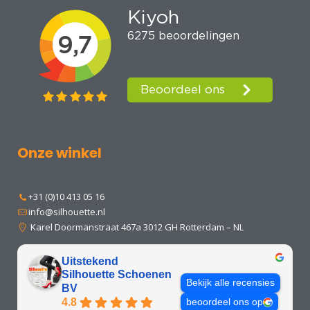
Onze winkel
+31 (0)10 413 05 16
info@silhouette.nl
Karel Doormanstraat 467a 3012 GH Rotterdam – NL
Uitstekend
Silhouette Schoenen
Bekijk alle recensies
BV
4.8
beoordeel ons op