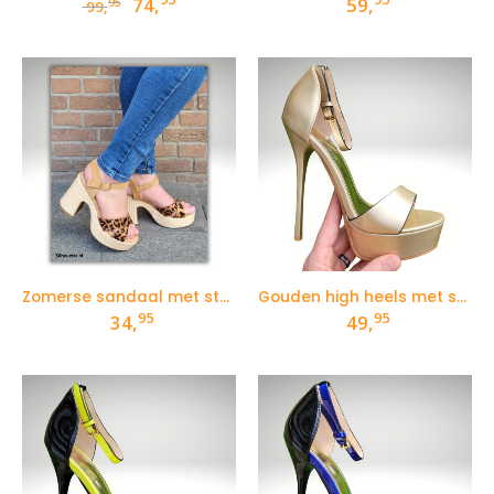
Oorspronkelijke
Huidige
74,
59,
95
99,
prijs
prijs
was:
is:
99,95.
74,95.
Zomerse sandaal met stevige hak en panterprint
Gouden high heels met smal enkelbandje
95
95
34,
49,