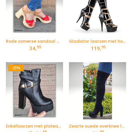
Rode zomerse sandaal met stevige hak
Gladiator laarzen met hoge hakken en plateau
95
95
34,
119,
-25%
Enkellaarzen met plateau voor kleine voeten
Zwarte suede overknee laarzen met hoge blokhak
95
95