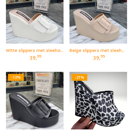
Witte slippers met sleehakken
Beige slippers met sleehakken
95
95
39,
39,
-13%
-21%