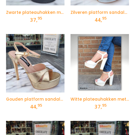
Zwarte plateauhakken met open teen en bandje
Zilveren platform sandalen met naaldhak
95
95
37,
44,
Gouden platform sandalen met naaldhak
Witte plateauhakken met open teen en bandje
95
95
44,
37,