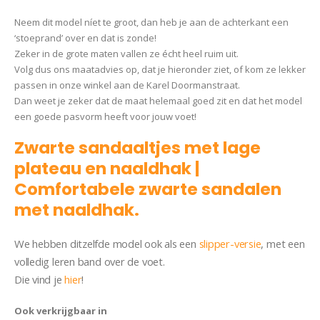
Neem dit model níet te groot, dan heb je aan de achterkant een
‘stoeprand’ over en dat is zonde!
Zeker in de grote maten vallen ze écht heel ruim uit.
Volg dus ons maatadvies op, dat je hieronder ziet, of kom ze lekker
passen in onze winkel aan de Karel Doormanstraat.
Dan weet je zeker dat de maat helemaal goed zit en dat het model
een goede pasvorm heeft voor jouw voet!
Zwarte sandaaltjes met lage
plateau en naaldhak |
Comfortabele zwarte sandalen
met naaldhak.
Plateau Cinderella
We hebben ditzelfde model ook als een
slipper-versie
, met een
volledig leren band over de voet.
Die vind je
hier
!
Ook verkrijgbaar in