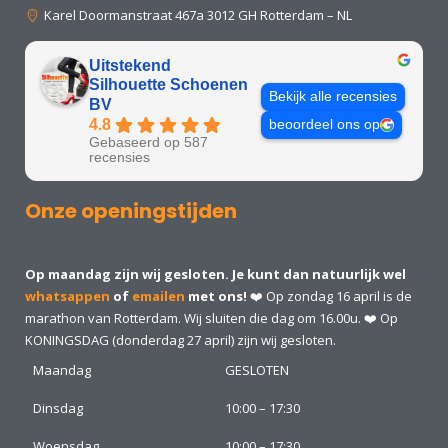
Karel Doormanstraat 467a 3012 GH Rotterdam – NL
Uitstekend
Silhouette Schoenen
Bekijk alle recensies
BV
4.8
beoordeel ons op
Gebaseerd op 587
recensies
Onze openingstijden
Op maandag zijn wij gesloten. Je kunt dan natuurlijk wel
whatsappen
of
emailen
met ons!
❤️ Op zondag 16 april is de
marathon van Rotterdam. Wij sluiten die dag om 16.00u. ❤️ Op
KONINGSDAG (donderdag 27 april) zijn wij gesloten.
Maandag
GESLOTEN
Dinsdag
10:00 – 17:30
Woensdag
10:00 – 17:30