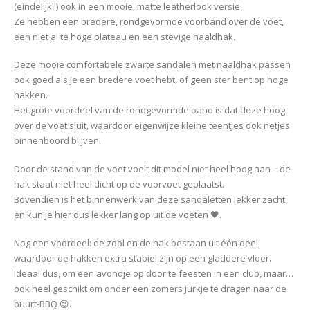
(eindelijk!!) ook in een mooie, matte leatherlook versie.
Ze hebben een bredere, rondgevormde voorband over de voet,
een niet al te hoge plateau en een stevige naaldhak.
Deze mooie comfortabele zwarte sandalen met naaldhak passen
ook goed als je een bredere voet hebt, of geen ster bent op hoge
hakken.
Het grote voordeel van de rondgevormde band is dat deze hoog
over de voet sluit, waardoor eigenwijze kleine teentjes ook netjes
binnenboord blijven.
Door de stand van de voet voelt dit model niet heel hoog aan – de
hak staat niet heel dicht op de voorvoet geplaatst.
Bovendien is het binnenwerk van deze sandaletten lekker zacht
en kun je hier dus lekker lang op uit de voeten 🖤.
Nog een voordeel: de zool en de hak bestaan uit één deel,
waardoor de hakken extra stabiel zijn op een gladdere vloer.
Ideaal dus, om een avondje op door te feesten in een club, maar…
ook heel geschikt om onder een zomers jurkje te dragen naar de
buurt-BBQ 😉.