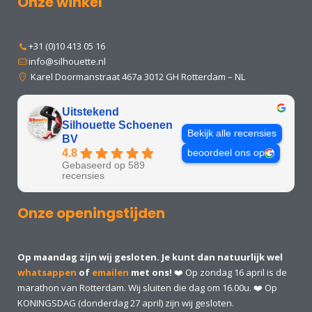
Onze winkel
+31 (0)10 413 05 16
info@silhouette.nl
Karel Doormanstraat 467a 3012 GH Rotterdam – NL
Uitstekend
Silhouette Schoenen
Bekijk alle recensies
BV
4.8
beoordeel ons op
Gebaseerd op 589
recensies
Onze openingstijden
Op maandag zijn wij gesloten. Je kunt dan natuurlijk wel
whatsappen
of
emailen
met ons!
❤️ Op zondag 16 april is de
marathon van Rotterdam. Wij sluiten die dag om 16.00u. ❤️ Op
KONINGSDAG (donderdag 27 april) zijn wij gesloten.