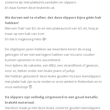
zomerse lijn met platte(re) sandalen en slippers.
En daar komen deze leukerds uit.
We durven wel te stellen, dat deze slippers bijna géén hak
hebben!
Met een ‘hak’ van 8,5 cm en een plateauzool van 4,5 cm, loop je
maar op een hak van 4 cm.
En dat is nagenoeg niets 😅!
De afgelopen jaren hebben we meerdere keren de vraag
gekregen of we niet wat lagere hakken van Vizzano zouden
kunnen opnemen in ons assortiment.
Voor tijdens de vakantie, een BBQ, een strandfeest of gewoon,
voor zo, lekker onder een leuke jeans of jurkje.
We hebben geluisterd: deze leuke gouden Vizzano teenslippers
met platte hak zijn nu te vinden in onze winkel in Rotterdam en in
onze webshop! 😇
De slippers zijn volledig uitgevoerd in een goud metallic
krakelé materiaal.
Hierdoor maak je met deze leuke zomerse gouden teenslippers