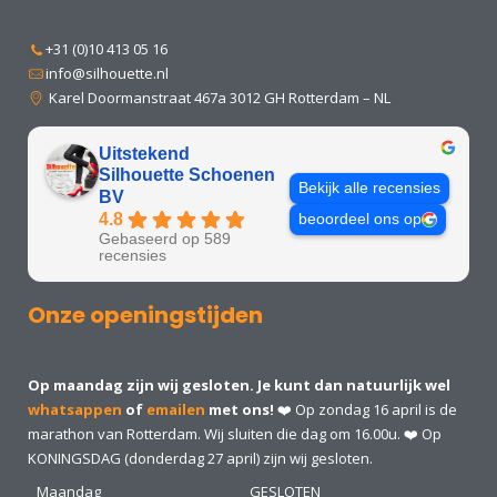
+31 (0)10 413 05 16
info@silhouette.nl
Karel Doormanstraat 467a 3012 GH Rotterdam – NL
Uitstekend
Silhouette Schoenen
Bekijk alle recensies
BV
4.8
beoordeel ons op
Gebaseerd op 589
recensies
Onze openingstijden
Op maandag zijn wij gesloten. Je kunt dan natuurlijk wel
whatsappen
of
emailen
met ons!
❤️ Op zondag 16 april is de
marathon van Rotterdam. Wij sluiten die dag om 16.00u. ❤️ Op
KONINGSDAG (donderdag 27 april) zijn wij gesloten.
Maandag
GESLOTEN