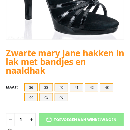
Zwarte mary jane hakken in
lak met bandjes en
naaldhak
MAAT
36
38
40
41
42
43
44
45
46
TOEVOEGEN AAN WINKELWAGEN