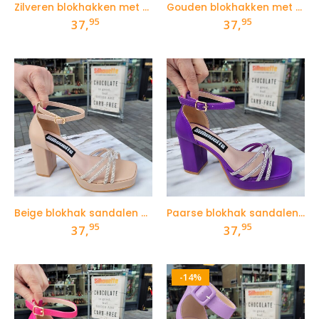
Zilveren blokhakken met glitters en plateautje
Gouden blokhakken met glitters en plateautje
95
95
37,
37,
Beige blokhak sandalen met steentjes
Paarse blokhak sandalen met steentjes
95
95
37,
37,
-14%