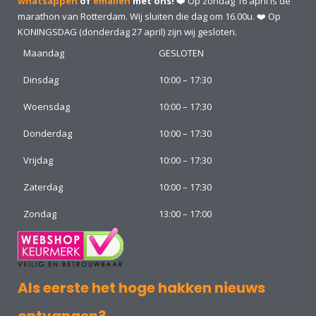
whatsappen
of
emailen
met ons!
❤️ Op zondag 16 april is de
marathon van Rotterdam. Wij sluiten die dag om 16.00u. ❤️ Op
KONINGSDAG (donderdag 27 april) zijn wij gesloten.
Maandag
GESLOTEN
Dinsdag
10:00 – 17:30
Woensdag
10:00 – 17:30
Donderdag
10:00 – 17:30
Vrijdag
10:00 – 17:30
Zaterdag
10:00 – 17:30
Zondag
13:00 – 17:00
Als eerste het hoge hakken nieuws
ontvangen?