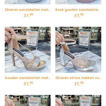
Zilveren sandaletten met naaldhak en strass
Rosé gouden sandaletten met naaldhak en strass
95
95
37,
37,
Gouden sandaletten met naaldhak en strass
Zilveren strass hakken voor smalle voeten
95
95
37,
37,