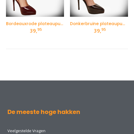
Bordeauxrode plateaupumps met hoge hak en enkelbandje
Donkerbruine plateaupumps met hoge hak en enkelbandje
95
95
39,
39,
De meeste hoge hakken
Veelgestelde Vragen