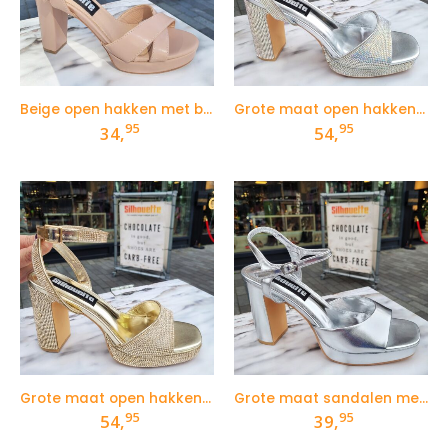
Beige open hakken met bandjes en plateau
Grote maat open hakken met strass in zilver
95
95
34,
54,
Grote maat open hakken met strass in goud
Grote maat sandalen met hak in zilver
95
95
54,
39,