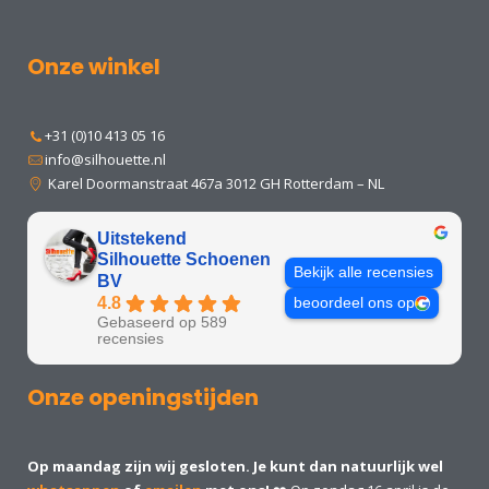
Onze winkel
+31 (0)10 413 05 16
info@silhouette.nl
Karel Doormanstraat 467a 3012 GH Rotterdam – NL
Uitstekend
Silhouette Schoenen
Bekijk alle recensies
BV
4.8
beoordeel ons op
Gebaseerd op 589
recensies
Onze openingstijden
Op maandag zijn wij gesloten. Je kunt dan natuurlijk wel