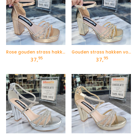
Rose gouden strass hakken voor smalle voeten
Gouden strass hakken voor smalle voeten
95
95
37,
37,