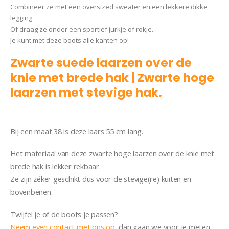
Combineer ze met een oversized sweater en een lekkere dikke
legging.
Of draag ze onder een sportief jurkje of rokje.
Je kunt met deze boots alle kanten op!
Zwarte suede laarzen over de
knie met brede hak | Zwarte hoge
laarzen met stevige hak.
Laars
Melissa
Bij een maat 38 is deze laars 55 cm lang.
Het materiaal van deze zwarte hoge laarzen over de knie met
brede hak is lekker rekbaar.
Ze zijn zéker geschikt dus voor de stevige(re) kuiten en
bovenbenen.
Twijfel je of de boots je passen?
Neem even contact met ons op
, dan gaan we voor je meten.