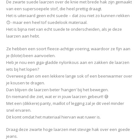
De zwarte suede laarzen over de knie met brede hak zijn gemaakt
van een supersoepele stof, die heel prettig draagt.
Het is uiteraard geen echt suede – dat zou niet zo kunnen rekken
🙃- maar een heel tof suedelook materiaal.
Het is bijna niet van echt suede te onderscheiden, als je deze
laarzen aan hebt.
Ze hebben een soort fleece-achtige voering, waardoor ze fijn aan
je (blote) been aanvoelen.
Heb je nou een giga-gladde nylonkous aan en zakken de laarzen
iets bij het lopen?
Overweeg dan om een lekkere lange sok of een beenwarmer over
je kousen te dragen.
Dan blijven de laarzen beter ‘hangen’ bij het bewegen.
En niemand die ziet, wat er in jouw laarzen gebeurt! 😅
Met een (dikkere) panty, maillot of legging zal je dit veel minder
snel ervaren.
Dit komt omdat het materiaal hiervan wat ruwer is.
Draag deze zwarte hoge laarzen met stevige hak over een goede
jeans.