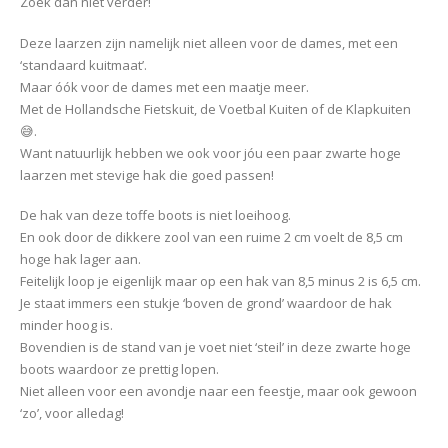
Zoek dan niet verder!
Deze laarzen zijn namelijk niet alleen voor de dames, met een
‘standaard kuitmaat’.
Maar óók voor de dames met een maatje meer.
Met de Hollandsche Fietskuit, de Voetbal Kuiten of de Klapkuiten
😅.
Want natuurlijk hebben we ook voor jóu een paar zwarte hoge
laarzen met stevige hak die goed passen!
De hak van deze toffe boots is niet loeihoog.
En ook door de dikkere zool van een ruime 2 cm voelt de 8,5 cm
hoge hak lager aan.
Feitelijk loop je eigenlijk maar op een hak van 8,5 minus 2 is 6,5 cm.
Je staat immers een stukje ‘boven de grond’ waardoor de hak
minder hoog is.
Bovendien is de stand van je voet niet ‘steil’ in deze zwarte hoge
boots waardoor ze prettig lopen.
Niet alleen voor een avondje naar een feestje, maar ook gewoon
‘zo’, voor alledag!