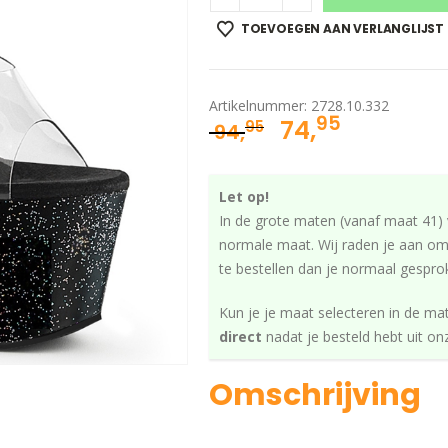
TOEVOEGEN AAN VERLANGLIJST
Artikelnummer:
2728.10.332
95
Oorspronkelij
Huidige
74,
95
94,
prijs
prijs
was:
is:
Let op!
94,95.
74,95.
In de grote maten (vanaf maat 41) v
normale maat. Wij raden je aan om,
te bestellen dan je normaal gespro
Kun je je maat selecteren in de ma
direct
nadat je besteld hebt uit o
Omschrijving