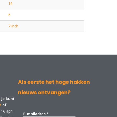
16
6
7 inch
Als eerste het hoge hakken
nieuws ontvangen?
 Je kunt
n
of
16 april
E-mailadres
*