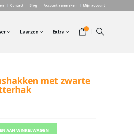
gen
Contact
Blog
Account aanmaken
Mijn account
0
ser
Laarzen
Extra
nshakken met zwarte
itterhak
EN AAN WINKELWAGEN