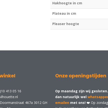
Hakhoogte in cm
Plateau in cm
Pleaser hoogte
winkel
Onze openingstijden
)10 413 05 16
Op maandag zijn wij gesloten.
ilhouette.nl
dan natuurlijk wel
whatsappe
 Doormanstraat 467a 3012 GH
emailen
met ons!
❤️ Op zondag 