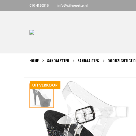
010 4130516
info@silhouette.nl
HOME
SANDALETTEN
SANDAALTJES
DOORZICHTIGE D
UITVERKOOP