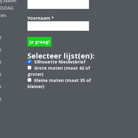
 sluiten
NGSDAG
ten.
Voornaam
*
0
0
Selecteer lijst(en):
Silhouette Nieuwsbrief
0
Grote maten (maat 42 of
groter)
0
Kleine maten (maat 35 of
kleiner)
0
0