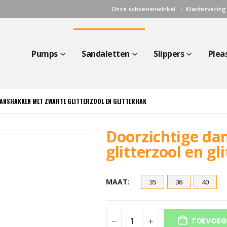
Onze schoenenwinkel
Klantervarin
Pumps
Sandaletten
Slippers
Plea
ANSHAKKEN MET ZWARTE GLITTERZOOL EN GLITTERHAK
Doorzichtige da
glitterzool en gl
MAAT
35
36
40
TOEVOEG