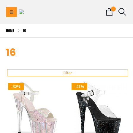
0
HOME
16
16
Filter
-32%
-21%