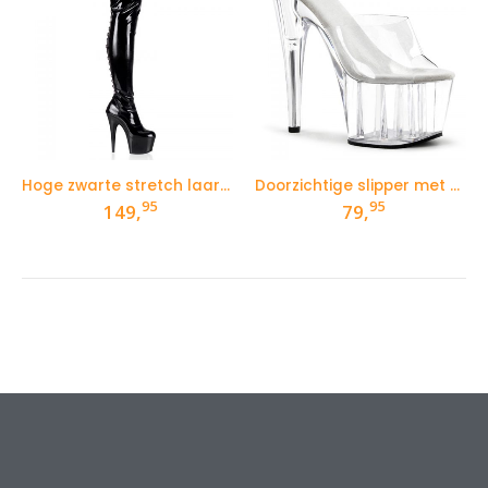
Hoge zwarte stretch laarzen met hoog plateau en veters
Doorzichtige slipper met hoge plateau en naaldhakken
95
95
149,
79,