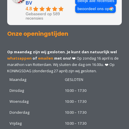
Bekijk alle recensies
BV
4.8
beoordeel ons op
Gebaseerd op 589
recensies
Onze openingstijden
Op maandag zijn wij gesloten. Je kunt dan natuurlijk wel
whatsappen
of
emailen
met ons!
❤️ Op zondag 16 april is de
marathon van Rotterdam. Wij sluiten die dag om 16.00u. ❤️ Op
KONINGSDAG (donderdag 27 april) zijn wij gesloten.
Maandag
GESLOTEN
Dinsdag
10:00 – 17:30
Woensdag
10:00 – 17:30
Donderdag
10:00 – 17:30
Vrijdag
10:00 – 17:30