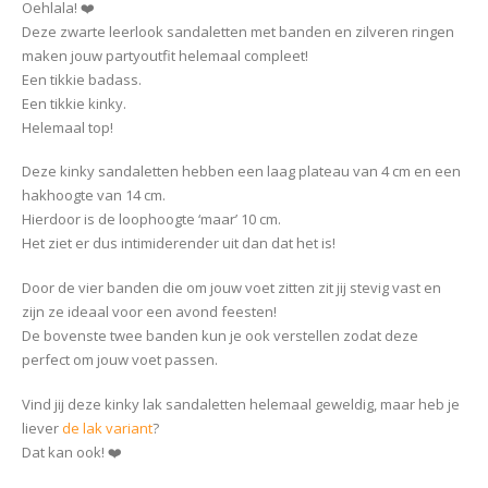
Oehlala! ❤️
Deze zwarte leerlook sandaletten met banden en zilveren ringen
maken jouw partyoutfit helemaal compleet!
Een tikkie badass.
Een tikkie kinky.
Helemaal top!
Deze kinky sandaletten hebben een laag plateau van 4 cm en een
hakhoogte van 14 cm.
Hierdoor is de loophoogte ‘maar’ 10 cm.
Het ziet er dus intimiderender uit dan dat het is!
Door de vier banden die om jouw voet zitten zit jij stevig vast en
zijn ze ideaal voor een avond feesten!
De bovenste twee banden kun je ook verstellen zodat deze
perfect om jouw voet passen.
Vind jij deze kinky lak sandaletten helemaal geweldig, maar heb je
liever
de lak variant
?
Dat kan ook! ❤️