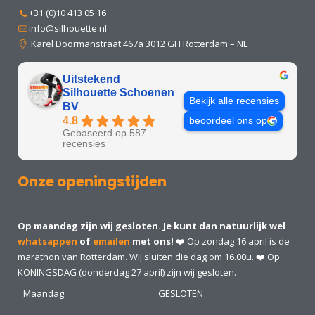
+31 (0)10 413 05 16
info@silhouette.nl
Karel Doormanstraat 467a 3012 GH Rotterdam – NL
Uitstekend
Silhouette Schoenen
Bekijk alle recensies
BV
4.8
beoordeel ons op
Gebaseerd op 587
recensies
Onze openingstijden
Op maandag zijn wij gesloten. Je kunt dan natuurlijk wel
whatsappen
of
emailen
met ons!
❤️ Op zondag 16 april is de
marathon van Rotterdam. Wij sluiten die dag om 16.00u. ❤️ Op
KONINGSDAG (donderdag 27 april) zijn wij gesloten.
Maandag
GESLOTEN