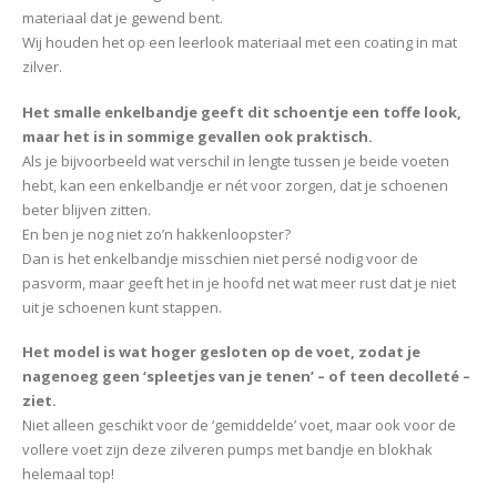
materiaal dat je gewend bent.
Wij houden het op een leerlook materiaal met een coating in mat
zilver.
Het smalle enkelbandje geeft dit schoentje een toffe look,
maar het is in sommige gevallen ook praktisch.
Als je bijvoorbeeld wat verschil in lengte tussen je beide voeten
hebt, kan een enkelbandje er nét voor zorgen, dat je schoenen
beter blijven zitten.
En ben je nog niet zo’n hakkenloopster?
Dan is het enkelbandje misschien niet persé nodig voor de
pasvorm, maar geeft het in je hoofd net wat meer rust dat je niet
uit je schoenen kunt stappen.
Het model is wat hoger gesloten op de voet, zodat je
nagenoeg geen ‘spleetjes van je tenen’ – of teen decolleté –
ziet.
Niet alleen geschikt voor de ‘gemiddelde’ voet, maar ook voor de
vollere voet zijn deze zilveren pumps met bandje en blokhak
helemaal top!