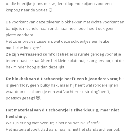
of die heerlijke jeans met wijder uitlopende pijpen voor een
knipoog naar de Sixties 😇!
De voorkant van deze zilveren blokhakken met dichte voorkant en
bandje is niet helemaal rond, maar het model heeft ook geen
platte voorkant.
Het zit er precies tussenin, wat deze schoentjes een leuke,
modische look geeft.
Ze zijn verrassend comfortabel
: er is ruimte genoeg voor al je
tenen naast elkaar 😅 en het kleine plateautje zorgt ervoor, dat de
hak minder hoog is dan deze lijkt.
De blokhak van dit schoentje heeft een bijzondere vorm
; het
is geen ‘klos’, geen ‘bulky hak’, maar hij heeft wat rondere lijnen
waardoor dit schoentje een wat ‘zachtere uitstraling’ heeft,
poëtisch gezegd 😇.
Het materiaal van dit schoentje is zilverkleurig, maar niet
heel shiny.
We zijn er nog niet over uit; is het nou satijn? Of stof?
Het materiaal voelt glad aan, maar is niet het standaard leerlook