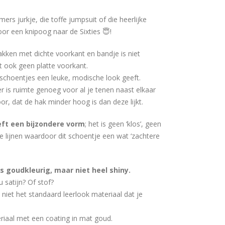
rs jurkje, die toffe jumpsuit of die heerlijke
oor een knipoog naar de Sixties 😇!
ken met dichte voorkant en bandje is niet
 ook geen platte voorkant.
e schoentjes een leuke, modische look geeft.
 er is ruimte genoeg voor al je tenen naast elkaar
oor, dat de hak minder hoog is dan deze lijkt.
eft een bijzondere vorm
; het is geen ‘klos’, geen
re lijnen waardoor dit schoentje een wat ‘zachtere
is goudkleurig, maar niet heel shiny.
u satijn? Of stof?
 niet het standaard leerlook materiaal dat je
riaal met een coating in mat goud.