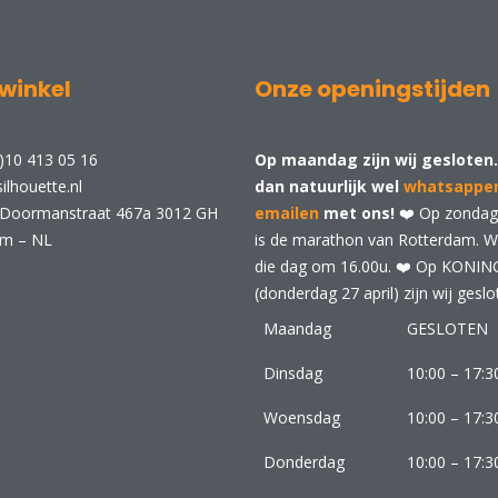
winkel
Onze openingstijden
)10 413 05 16
Op maandag zijn wij gesloten.
ilhouette.nl
dan natuurlijk wel
whatsappe
 Doormanstraat 467a 3012 GH
emailen
met ons!
❤️ Op zondag 
am – NL
is de marathon van Rotterdam. Wij
die dag om 16.00u. ❤️ Op KONI
(donderdag 27 april) zijn wij geslo
Maandag
GESLOTEN
Dinsdag
10:00 – 17:3
Woensdag
10:00 – 17:3
Donderdag
10:00 – 17:3