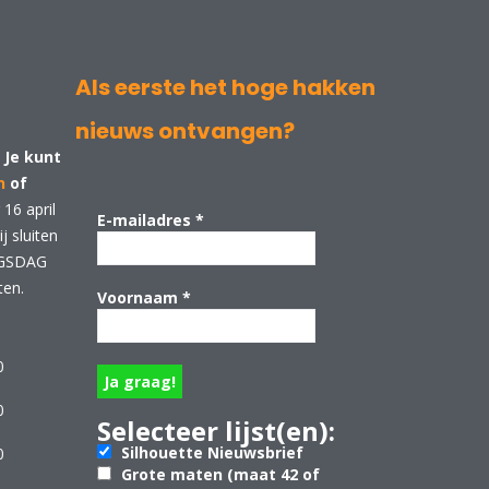
Als eerste het hoge hakken
nieuws ontvangen?
 Je kunt
n
of
16 april
E-mailadres
*
 sluiten
NGSDAG
ten.
Voornaam
*
0
0
Selecteer lijst(en):
Silhouette Nieuwsbrief
0
Grote maten (maat 42 of