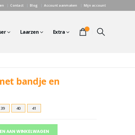
gen
Contact
Blog
Account aanmaken
Mijn account
0
ser
Laarzen
Extra
et bandje en
39
40
41
EN AAN WINKELWAGEN