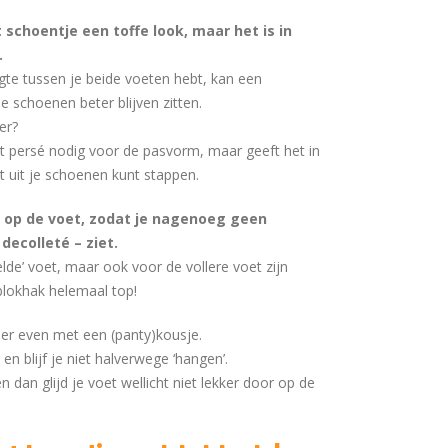
 schoentje een toffe look, maar het is in
.
engte tussen je beide voeten hebt, kan een
e schoenen beter blijven zitten.
er?
et persé nodig voor de pasvorm, maar geeft het in
t uit je schoenen kunt stappen.
 op de voet, zodat je nagenoeg geen
 decolleté – ziet.
lde’ voet, maar ook voor de vollere voet zijn
lokhak helemaal top!
eer even met een (panty)kousje.
en blijf je niet halverwege ‘hangen’.
en dan glijd je voet wellicht niet lekker door op de