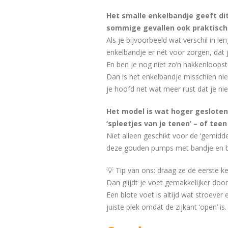
Het smalle enkelbandje geeft dit
sommige gevallen ook praktisch
Als je bijvoorbeeld wat verschil in l
enkelbandje er nét voor zorgen, dat j
En ben je nog niet zo’n hakkenloopst
Dan is het enkelbandje misschien ni
je hoofd net wat meer rust dat je nie
Het model is wat hoger gesloten
‘spleetjes van je tenen’ – of teen
Niet alleen geschikt voor de ‘gemidde
deze gouden pumps met bandje en b
💡 Tip van ons: draag ze de eerste k
Dan glijdt je voet gemakkelijker door 
Een blote voet is altijd wat stroever 
juiste plek omdat de zijkant ‘open’ is.