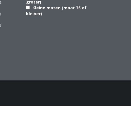
groter)
0
Kleine maten (maat 35 of
kleiner)
0
0