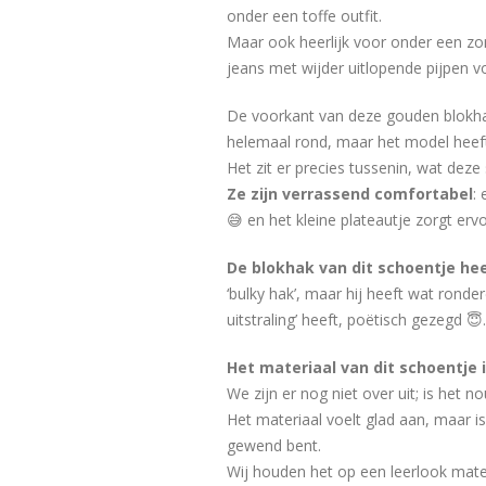
onder een toffe outfit.
Maar ook heerlijk voor onder een zome
jeans met wijder uitlopende pijpen v
De voorkant van deze gouden blokhak
helemaal rond, maar het model heeft
Het zit er precies tussenin, wat dez
Ze zijn verrassend comfortabel
:
😅 en het kleine plateautje zorgt erv
De blokhak van dit schoentje he
‘bulky hak’, maar hij heeft wat ronde
uitstraling’ heeft, poëtisch gezegd 😇.
Het materiaal van dit schoentje 
We zijn er nog niet over uit; is het no
Het materiaal voelt glad aan, maar is
gewend bent.
Wij houden het op een leerlook mate