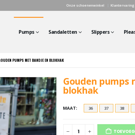
Onze schoenenwinkel
Klantervarin
Pumps
Sandaletten
Slippers
Plea
GOUDEN PUMPS MET BANDJE EN BLOKHAK
Gouden pumps m
blokhak
MAAT
36
37
38
TOEVOEG