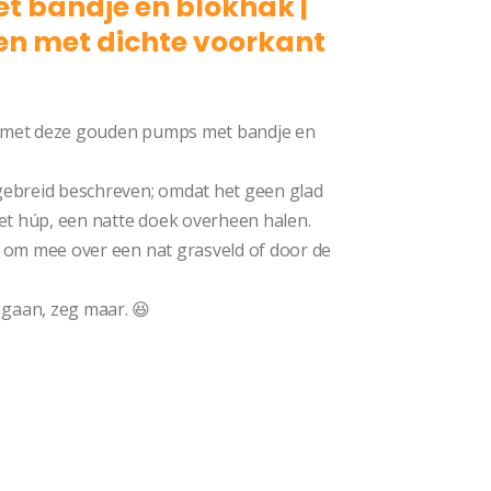
 bandje en blokhak |
n met dichte voorkant
ig met deze gouden pumps met bandje en
tgebreid beschreven; omdat het geen glad
niet húp, een natte doek overheen halen.
kt om mee over een nat grasveld of door de
 gaan, zeg maar. 😆
Pump Sabrina