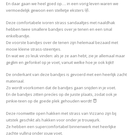
En daar gaan we heel goed op…. in een vorig leven waren we
vermoedelijk gewoon een stelletje eksters 🤣.
Deze comfortabele ivoren strass sandaaltjes met naaldhak
hebben twee smallere bandjes over je tenen en een smal
enkelbandje.
De voorste bandjes over de tenen zijn helemaal bezaaid met
mooie kleine strass-steentjes.
En wat we zo leuk vinden: als je ze aan hebt, zie je allemaal maar
geglim en gefonkel op je voet, vanuit welke hoe je ook kijkt!
De onderkant van deze bandjes is gevoerd met een heerlijk zacht
materiaal.
Zo wordt voorkomen dat de bandjes gaan snijden in je voet.
En de bandjes zitten precíes op de juiste plaats, zodat ook je
pinkie-teen op de goede plek gehouden wordt! 😇
Deze roomwitte open hakken met strass van Vizzano zijn bij
uitstek geschikt als hakken voor onder je trouwjurk.
Ze hebben een supercomfortabel binnenwerk met heerlijke
zachte vulling onder jouw voet.