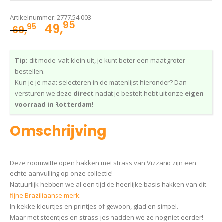
Artikelnummer:
2777.54.003
95
Oorspronkelijke
Huidige
49,
95
69,
prijs
prijs
was:
is:
Tip:
dit model valt klein uit, je kunt beter een maat groter
69,95.
49,95.
bestellen.
Kun je je maat selecteren in de matenlijst hieronder? Dan
versturen we deze
direct
nadat je bestelt hebt uit onze
eigen
voorraad in Rotterdam!
Omschrijving
Deze roomwitte open hakken met strass van Vizzano zijn een
echte aanvulling op onze collectie!
Natuurlijk hebben we al een tijd de heerlijke basis hakken van dit
fijne Braziliaanse merk
.
In kekke kleurtjes en printjes of gewoon, glad en simpel.
Maar met steentjes en strass-jes hadden we ze nog niet eerder!