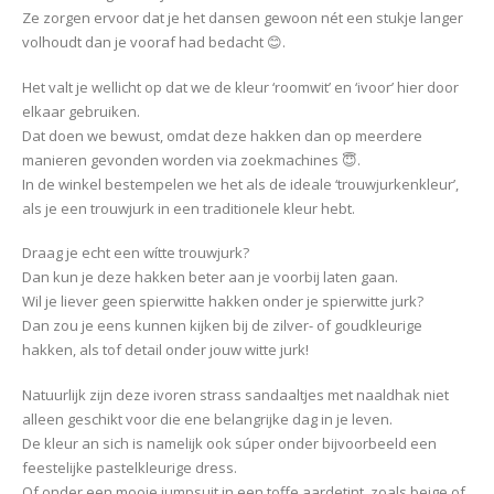
Ze zorgen ervoor dat je het dansen gewoon nét een stukje langer
volhoudt dan je vooraf had bedacht 😊.
Het valt je wellicht op dat we de kleur ‘roomwit’ en ‘ivoor’ hier door
elkaar gebruiken.
Dat doen we bewust, omdat deze hakken dan op meerdere
manieren gevonden worden via zoekmachines 😇.
In de winkel bestempelen we het als de ideale ‘trouwjurkenkleur’,
als je een trouwjurk in een traditionele kleur hebt.
Draag je echt een wítte trouwjurk?
Dan kun je deze hakken beter aan je voorbij laten gaan.
Wil je liever geen spierwitte hakken onder je spierwitte jurk?
Dan zou je eens kunnen kijken bij de zilver- of goudkleurige
hakken, als tof detail onder jouw witte jurk!
Natuurlijk zijn deze ivoren strass sandaaltjes met naaldhak niet
alleen geschikt voor die ene belangrijke dag in je leven.
De kleur an sich is namelijk ook súper onder bijvoorbeeld een
feestelijke pastelkleurige dress.
Of onder een mooie jumpsuit in een toffe aardetint, zoals beige of