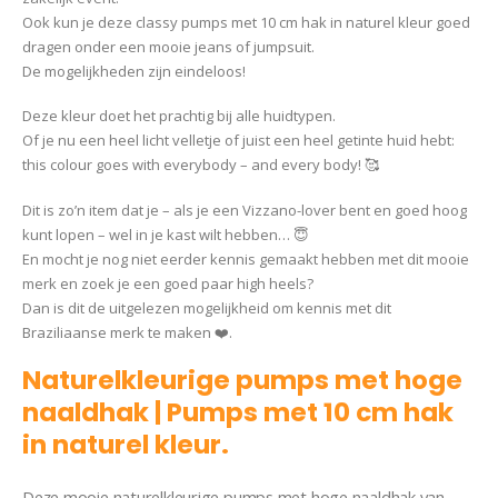
Ook kun je deze classy pumps met 10 cm hak in naturel kleur goed
dragen onder een mooie jeans of jumpsuit.
De mogelijkheden zijn eindeloos!
Deze kleur doet het prachtig bij alle huidtypen.
Of je nu een heel licht velletje of juist een heel getinte huid hebt:
this colour goes with everybody – and every body! 🥰
Dit is zo’n item dat je – als je een Vizzano-lover bent en goed hoog
kunt lopen – wel in je kast wilt hebben… 😇
En mocht je nog niet eerder kennis gemaakt hebben met dit mooie
merk en zoek je een goed paar high heels?
Dan is dit de uitgelezen mogelijkheid om kennis met dit
Braziliaanse merk te maken ❤️.
Naturelkleurige pumps met hoge
naaldhak | Pumps met 10 cm hak
in naturel kleur.
Vizzano Sophia
Deze mooie naturelkleurige pumps met hoge naaldhak van