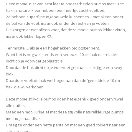
Deze mooie, niet van echt leer te onderscheiden pumps met 10 cm
hak in naturel kleur hebben een heerlijk zacht voetbed.
Ze hebben superfijne ingebouwde kussentjes – niet alleen onder
de bal van de voet, maar ook onder de rest van je voeten!
Die zorgen er niet alleen voor, dat deze mooie pumps lekker zítten,
maar ook lekker lópen 😊.
Tenminste…. als je een hogehakkenlo(o)p(st)er bent.
Want het is nog wel steeds een serieuze 10 cm hak die relatief
dicht op je voorvoet geplaatst is.
Doordat de hak dicht op je voorvoet geplaatst is, krijg je een sexy
look.
Daardoor voelt de hak wel hoger aan dan de ‘gemiddelde 10 cm
hak’ die wij verkopen.
Deze mooie stijlvolle pumps doen het eigenlijk goed onder vrijwel
alle outfits.
Maak een mooi jurkje af met deze stijlvolle naturelkleurige pumps
met hoge naaldhak.
Draag ze onder een nette pantalon met een goed colbert naar een
zakelijk event.