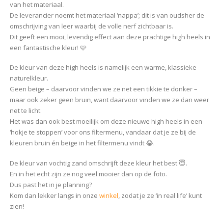
van het materiaal.
De leverancier noemt het materiaal ‘nappa’; dit is van oudsher de
omschrijving van leer waarbij de volle nerf zichtbaar is.
Dit geeft een mooi, levendig effect aan deze prachtige high heels in
een fantastische kleur! 🩷
De kleur van deze high heels is namelijk een warme, klassieke
naturelkleur.
Geen beige – daarvoor vinden we ze net een tikkie te donker –
maar ook zeker geen bruin, want daarvoor vinden we ze dan weer
net te licht.
Het was dan ook best moeilijk om deze nieuwe high heels in een
‘hokje te stoppen’ voor ons filtermenu, vandaar dat je ze bij de
kleuren bruin én beige in het filtermenu vindt 😂.
De kleur van vochtig zand omschrijft deze kleur het best 😇.
En in het echt zijn ze nog veel mooier dan op de foto.
Dus past het in je planning?
Kom dan lekker langs in onze
winkel
, zodat je ze ‘in real life’ kunt
zien!