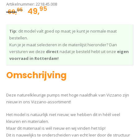
Artikelnummer:
2218.45.008
95
Oorspronkelijke
Huidige
49,
95
69,
prijs
prijs
was:
is:
Tip:
dit model valt goed op maat; je kunt je normale maat
69,95.
49,95.
bestellen.
Kun je je maat selecteren in de matenlijst hieronder? Dan
versturen we deze
direct
nadat je besteld hebt uit onze
eigen
voorraad in Rotterdam!
Omschrijving
Deze naturelkleurige pumps met hoge naaldhak van Vizzano zijn
nieuw in ons Vizzano-assortiment!
Het model is natuurlijk niet nieuw; we hebben dit in héél veel
kleuren en materialen.
Maar dit materiaal is wél nieuw en wij vinden het tóp!
Dit is nauwelijks te onderscheiden van echt leer door de structuur