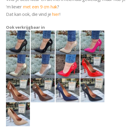
‘m liever
met een 9 cm hak
?
Dat kan ook, die vind je
hier
!
Ook verkrijgbaar in