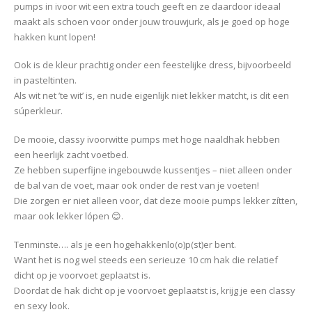
pumps in ivoor wit een extra touch geeft en ze daardoor ideaal
maakt als schoen voor onder jouw trouwjurk, als je goed op hoge
hakken kunt lopen!
Ook is de kleur prachtig onder een feestelijke dress, bijvoorbeeld
in pasteltinten.
Als wit net ’te wit’ is, en nude eigenlijk niet lekker matcht, is dit een
súperkleur.
De mooie, classy ivoorwitte pumps met hoge naaldhak hebben
een heerlijk zacht voetbed.
Ze hebben superfijne ingebouwde kussentjes – niet alleen onder
de bal van de voet, maar ook onder de rest van je voeten!
Die zorgen er niet alleen voor, dat deze mooie pumps lekker zítten,
maar ook lekker lópen 😊.
Tenminste…. als je een hogehakkenlo(o)p(st)er bent.
Want het is nog wel steeds een serieuze 10 cm hak die relatief
dicht op je voorvoet geplaatst is.
Doordat de hak dicht op je voorvoet geplaatst is, krijg je een classy
en sexy look.