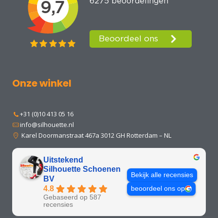
Onze winkel
+31 (0)10 413 05 16
info@silhouette.nl
Karel Doormanstraat 467a 3012 GH Rotterdam – NL
Uitstekend
Silhouette Schoenen
Bekijk alle recensies
BV
4.8
beoordeel ons op
Gebaseerd op 587
recensies