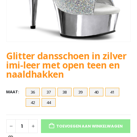
Glitter dansschoen in zilver
imi-leer met open teen en
naaldhakken
MAAT
36
37
38
39
40
41
42
44
TOEVOEGEN AAN WINKELWAGEN