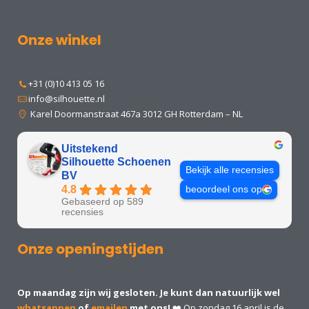
Onze winkel
+31 (0)10 413 05 16
info@silhouette.nl
Karel Doormanstraat 467a 3012 GH Rotterdam – NL
Uitstekend
Silhouette Schoenen
Bekijk alle recensies
BV
4.8
beoordeel ons op
Gebaseerd op 589
recensies
Onze openingstijden
Op maandag zijn wij gesloten. Je kunt dan natuurlijk wel
whatsappen
of
emailen
met ons!
❤️ Op zondag 16 april is de