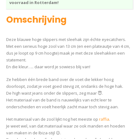
voorraad in Rotterdam!
Omschrijving
Deze blauwe hoge slippers met sleehak zijn échte eyecatchers.
Met een serieus hoge zool van 13 cm (en een plateautje van 4 cm,
dus je loopt op 9 cm hoogte) maak je met deze sleehakken een
statement.
En die kleur….. daar word je sowieso blij van!
Ze hebben één brede band over de voet die lekker hoog
doorloopt, zodat je voet goed stevig zit, ondanks de hoge hak.
De high waist jeans onder de slippers, zeg maar 😇.
Het materiaal van de band is nauwelijks van echt leer te
onderscheiden en voelt heerlijk zacht maar toch stevig aan.
Het materiaal van de zool lijkt nog het meeste op
raffia
.
Je weet wel, van dat materiaal waar ze ook manden en hoeden
van maken in de Ibiza-stijl 😉.