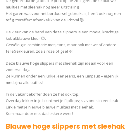
De geborduurde grafische print op de zool geeft deze blauwe
muiltjes met sleehak nóg meer uitstraling.
Het garen wat voor het borduursel gebruikt is, heeft ook nog een
tof glittereffect afhankelijk van de lichtval 🥰.
De kleur van de band van deze slippers is een mooie, krachtige
kobaltblauwe kleur 😉.
Gewéldig in combinatie met jeans, maar ook met wit of andere
felle(re) kleuren, zoals roze of geel 🩷.
Deze blauwe hoge slippers met sleehak zijn ideaal voor een
zomerse dag.
Ze kunnen onder een jurkje, een jeans, een jumpsuit – eigenlijk
met bijna alle outfits!
In de vakantiekoffer doen ze het ook top.
Overdag lekker in je bikini met je flipflops; ’s avonds in een leuk
jurkje met je nieuwe blauwe muiltjes met sleehak.
Kom maar door met dat lekkere weer!
Blauwe hoge slippers met sleehak