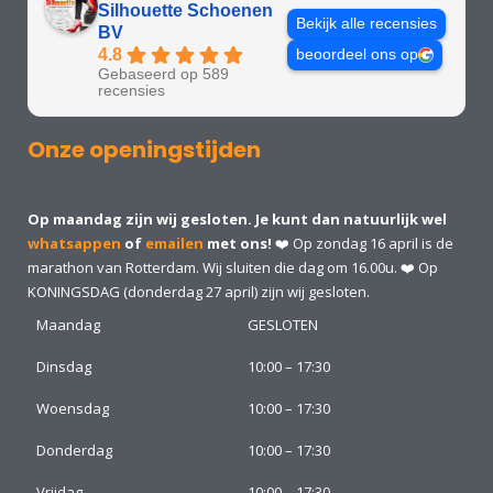
Silhouette Schoenen
Bekijk alle recensies
BV
4.8
beoordeel ons op
Gebaseerd op 589
recensies
Onze openingstijden
Op maandag zijn wij gesloten. Je kunt dan natuurlijk wel
whatsappen
of
emailen
met ons!
❤️ Op zondag 16 april is de
marathon van Rotterdam. Wij sluiten die dag om 16.00u. ❤️ Op
KONINGSDAG (donderdag 27 april) zijn wij gesloten.
Maandag
GESLOTEN
Dinsdag
10:00 – 17:30
Woensdag
10:00 – 17:30
Donderdag
10:00 – 17:30
Vrijdag
10:00 – 17:30