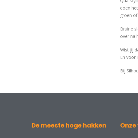
Qua styl
doen het
groen of 
Bruine sl
over na 
Wist jij 
En voor 
Bij Silho
De meeste hoge hakken
Onze 