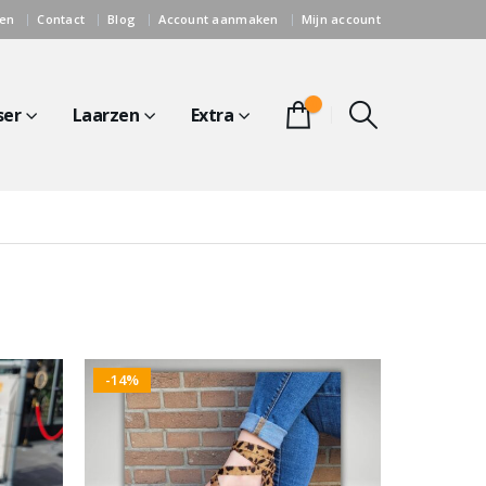
gen
Contact
Blog
Account aanmaken
Mijn account
0
ser
Laarzen
Extra
-14%