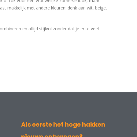
urk of rok voor een vrouwelijke zomerse look, maar
st makkelijk met andere kleuren: denk aan wit, beige,
bineren en altijd stijlvol zonder dat je er te veel
Als eerste het hoge hakken
nieuws ontvangen?