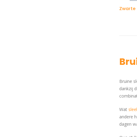
Bru
Bruine s
dankzij d
combinat
Wat
sle
andere ha
dagen wa