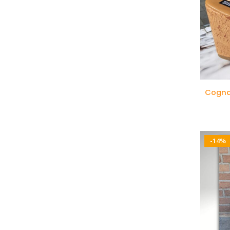
Cogna
-14%