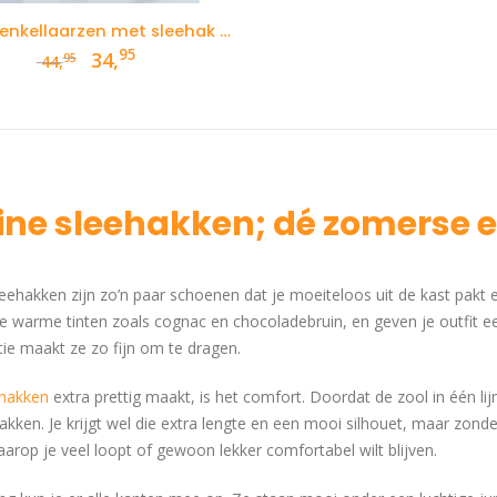
Zwarte enkellaarzen met sleehak en panterprint
95
Oorspronkelijke
Huidige
34,
95
44,
prijs
prijs
was:
is:
44,95.
34,95.
ine sleehakken; dé zomerse e
leehakken zijn zo’n paar schoenen dat je moeiteloos uit de kast pakt 
e warme tinten zoals cognac en chocoladebruin, en geven je outfit een
ie maakt ze zo fijn om te dragen.
ehakken
extra prettig maakt, is het comfort. Doordat de zool in één lij
kken. Je krijgt wel die extra lengte en een mooi silhouet, maar zonde
arop je veel loopt of gewoon lekker comfortabel wilt blijven.