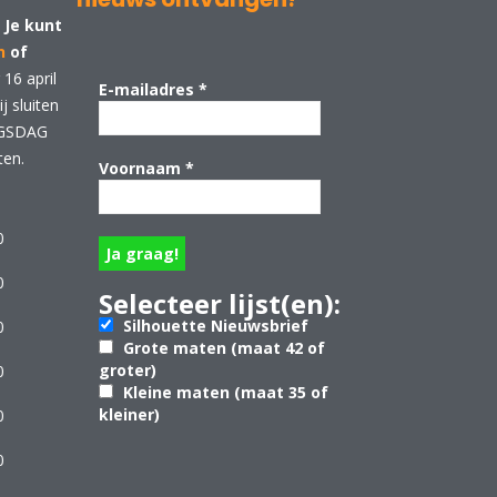
 Je kunt
n
of
16 april
E-mailadres
*
 sluiten
NGSDAG
ten.
Voornaam
*
0
0
Selecteer lijst(en):
Silhouette Nieuwsbrief
0
Grote maten (maat 42 of
groter)
0
Kleine maten (maat 35 of
kleiner)
0
0