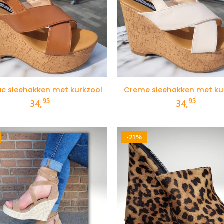
c sleehakken met kurkzool
Creme sleehakken met ku
95
95
34,
34,
-21%