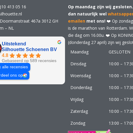
)10 413 05 16
Op maandag zijn wij gesloten.
ilhouette.nl
dan natuurlijk wel
whatsappe
 Doormanstraat 467a 3012 GH
emailen
met ons!
❤️ Op zondag 
am – NL
is de marathon van Rotterdam. Wij
die dag om 16.00u. ❤️ Op KONI
(donderdag 27 april) zijn wij geslo
Uitstekend
Silhouette Schoenen BV
Maandag
GESLOTEN
4.8
Gebaseerd op 589 recensies
Dinsdag
10:00 – 17:3
k alle recensies
Woensdag
10:00 – 17:3
rdeel ons op
Donderdag
10:00 – 17:3
Vrijdag
10:00 – 17:3
Zaterdag
10:00 – 17:3
Zondag
13:00 – 17:0