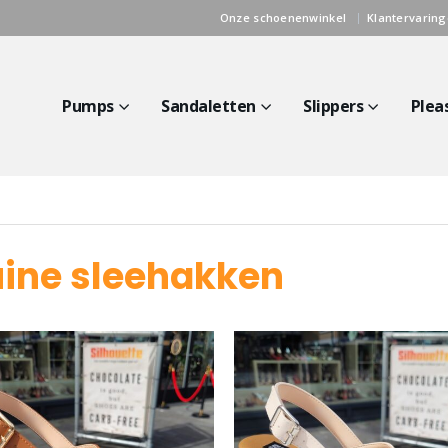
Onze schoenenwinkel
Klantervarin
Pumps
Sandaletten
Slippers
Plea
uine sleehakken