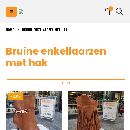
0
HOME
BRUINE ENKELLAARZEN MET HAK
Bruine enkellaarzen
met hak
Filter
-20%