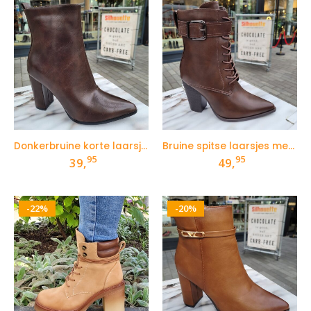
Donkerbruine korte laarsjes met brede hak
Bruine spitse laarsjes met veters en stevige hak
95
95
39,
49,
-22%
-20%