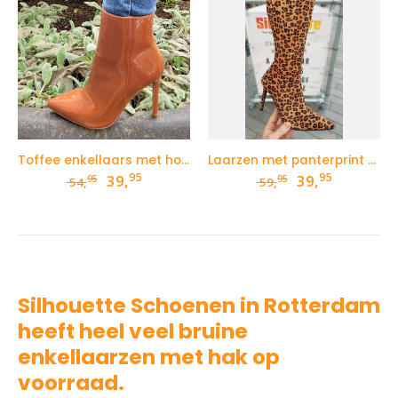
Toffee enkellaars met hoge hak in lak
Laarzen met panterprint en naaldhak
95
95
Oorspronkelijke
Huidige
Oorspronkelij
Huidige
39,
39,
95
95
54,
59,
prijs
prijs
prijs
prijs
was:
is:
was:
is:
54,95.
39,95.
59,95.
39,95.
Silhouette Schoenen in Rotterdam
heeft heel veel bruine
enkellaarzen met hak op
voorraad.