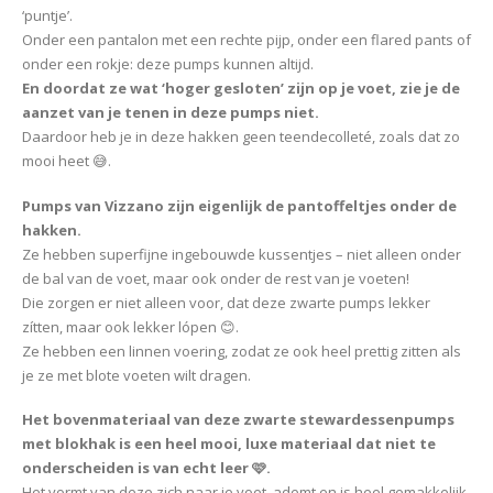
‘puntje’.
Onder een pantalon met een rechte pijp, onder een flared pants of
onder een rokje: deze pumps kunnen altijd.
En doordat ze wat ‘hoger gesloten’ zijn op je voet, zie je de
aanzet van je tenen in deze pumps niet.
Daardoor heb je in deze hakken geen teendecolleté, zoals dat zo
mooi heet 😅.
Pumps van Vizzano zijn eigenlijk de pantoffeltjes onder de
hakken.
Ze hebben superfijne ingebouwde kussentjes – niet alleen onder
de bal van de voet, maar ook onder de rest van je voeten!
Die zorgen er niet alleen voor, dat deze zwarte pumps lekker
zítten, maar ook lekker lópen 😊.
Ze hebben een linnen voering, zodat ze ook heel prettig zitten als
je ze met blote voeten wilt dragen.
Het bovenmateriaal van deze zwarte stewardessenpumps
met blokhak is een heel mooi, luxe materiaal dat niet te
onderscheiden is van echt leer 🩷.
Het vormt van deze zich naar je voet, ademt en is heel gemakkelijk