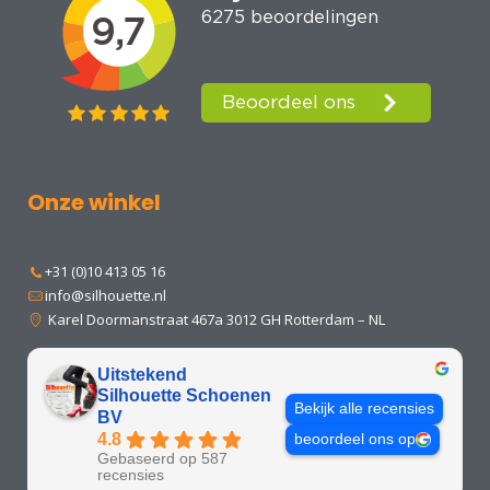
Onze winkel
+31 (0)10 413 05 16
info@silhouette.nl
Karel Doormanstraat 467a 3012 GH Rotterdam – NL
Uitstekend
Silhouette Schoenen
Bekijk alle recensies
BV
4.8
beoordeel ons op
Gebaseerd op 587
recensies