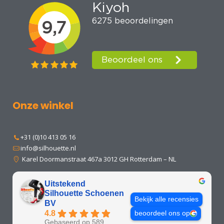
Onze winkel
+31 (0)10 413 05 16
info@silhouette.nl
Karel Doormanstraat 467a 3012 GH Rotterdam – NL
Uitstekend
Silhouette Schoenen
Bekijk alle recensies
BV
4.8
beoordeel ons op
Gebaseerd op 589