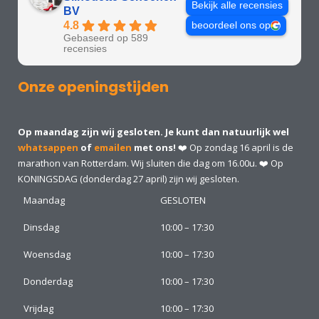
Bekijk alle recensies
BV
4.8
beoordeel ons op
Gebaseerd op 589
recensies
Onze openingstijden
Op maandag zijn wij gesloten. Je kunt dan natuurlijk wel
whatsappen
of
emailen
met ons!
❤️ Op zondag 16 april is de
marathon van Rotterdam. Wij sluiten die dag om 16.00u. ❤️ Op
KONINGSDAG (donderdag 27 april) zijn wij gesloten.
Maandag
GESLOTEN
Dinsdag
10:00 – 17:30
Woensdag
10:00 – 17:30
Donderdag
10:00 – 17:30
Vrijdag
10:00 – 17:30