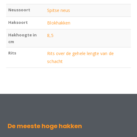
Neussoort
Spitse neus
Haksoort
Blokhakken
Hakhoogte in
8,5
cm
Rits
Rits over de gehele lengte van de
schacht
De meeste hoge hakken