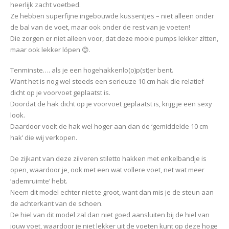
heerlijk zacht voetbed.
Ze hebben superfijne ingebouwde kussentjes – niet alleen onder
de bal van de voet, maar ook onder de rest van je voeten!
Die zorgen er niet alleen voor, dat deze mooie pumps lekker zítten,
maar ook lekker lópen 😊.
Tenminste…. als je een hogehakkenlo(o)p(st)er bent.
Want het is nog wel steeds een serieuze 10 cm hak die relatief
dicht op je voorvoet geplaatst is.
Doordat de hak dicht op je voorvoet geplaatst is, krijg je een sexy
look.
Daardoor voelt de hak wel hoger aan dan de ‘gemiddelde 10 cm
hak’ die wij verkopen.
De zijkant van deze zilveren stiletto hakken met enkelbandje is
open, waardoor je, ook met een wat vollere voet, net wat meer
‘ademruimte’ hebt.
Neem dit model echter niet te groot, want dan mis je de steun aan
de achterkant van de schoen.
De hiel van dit model zal dan niet goed aansluiten bij de hiel van
jouw voet, waardoor je niet lekker uit de voeten kunt op deze hoge