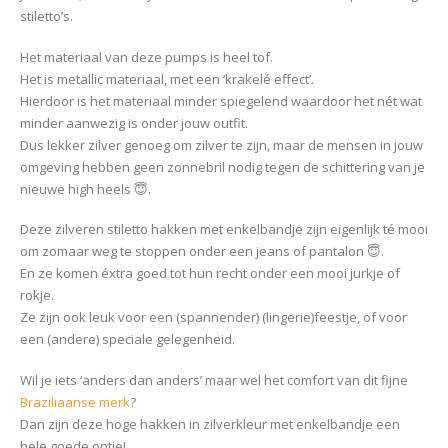
stiletto’s.
Het materiaal van deze pumps is heel tof.
Het is metallic materiaal, met een ‘krakelé effect’.
Hierdoor is het materiaal minder spiegelend waardoor het nét wat
minder aanwezig is onder jouw outfit.
Dus lekker zilver genoeg om zilver te zijn, maar de mensen in jouw
omgeving hebben geen zonnebril nodig tegen de schittering van je
nieuwe high heels 😇.
Deze zilveren stiletto hakken met enkelbandje zijn eigenlijk té mooi
om zomaar weg te stoppen onder een jeans of pantalon 😇.
En ze komen éxtra goed tot hun recht onder een mooi jurkje of
rokje.
Ze zijn ook leuk voor een (spannender) (lingerie)feestje, of voor
een (andere) speciale gelegenheid.
Wil je iets ‘anders dan anders’ maar wel het comfort van dit fijne
Braziliaanse merk
?
Dan zijn deze hoge hakken in zilverkleur met enkelbandje een
hele goede optie!