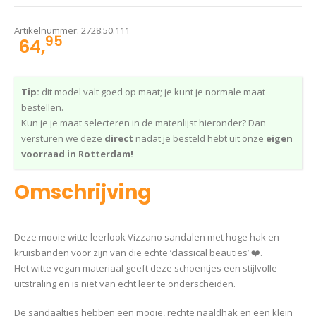
Artikelnummer:
2728.50.111
95
64,
Tip:
dit model valt goed op maat; je kunt je normale maat
bestellen.
Kun je je maat selecteren in de matenlijst hieronder? Dan
versturen we deze
direct
nadat je besteld hebt uit onze
eigen
voorraad in Rotterdam!
Omschrijving
Deze mooie witte leerlook Vizzano sandalen met hoge hak en
kruisbanden voor zijn van die echte ‘classical beauties’ ❤️.
Het witte vegan materiaal geeft deze schoentjes een stijlvolle
uitstraling en is niet van echt leer te onderscheiden.
De sandaaltjes hebben een mooie, rechte naaldhak en een klein