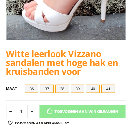
Witte leerlook Vizzano
sandalen met hoge hak en
kruisbanden voor
MAAT
36
37
38
39
40
41
TOEVOEGEN AAN WINKELWAGEN
TOEVOEGEN AAN VERLANGLIJST