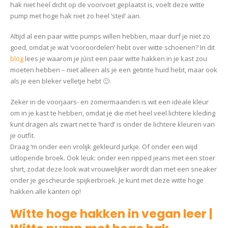
hak niet heel dicht op de voorvoet geplaatst is, voelt deze witte
pump met hoge hak niet zo heel ‘steil’ aan.
Altijd al een paar witte pumps willen hebben, maar durf je niet zo
goed, omdat je wat ‘vooroordelen’ hebt over witte schoenen? In dit
blog
lees je waarom je júist een paar witte hakken in je kast zou
moeten hebben – niet alleen als je een getinte huid hebt, maar ook
als je een bleker velletje hebt 🙂.
Zeker in de voorjaars- en zomermaanden is wit een ideale kleur
om in je kast te hebben, omdat je die met heel veel lichtere kleding
kunt dragen als zwart net te ‘hard’ is onder de lichtere kleuren van
je outfit.
Draag ‘m onder een vrolijk gekleurd jurkje. Of onder een wijd
uitlopende broek. Ook leuk: onder een ripped jeans met een stoer
shirt, zodat deze look wat vrouwelijker wordt dan met een sneaker
onder je gescheurde spijkerbroek. Je kunt met deze witte hoge
hakken alle kanten op!
Witte hoge hakken in vegan leer |