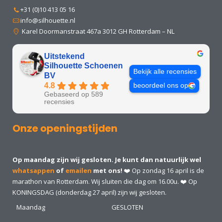
+31 (0)10 413 05 16
info@silhouette.nl
Karel Doormanstraat 467a 3012 GH Rotterdam – NL
Uitstekend
Silhouette Schoenen
Bekijk alle recensies
BV
4.8
beoordeel ons op
Gebaseerd op 589
recensies
Onze openingstijden
Op maandag zijn wij gesloten. Je kunt dan natuurlijk wel
whatsappen
of
emailen
met ons!
❤️ Op zondag 16 april is de
marathon van Rotterdam. Wij sluiten die dag om 16.00u. ❤️ Op
KONINGSDAG (donderdag 27 april) zijn wij gesloten.
Maandag
GESLOTEN