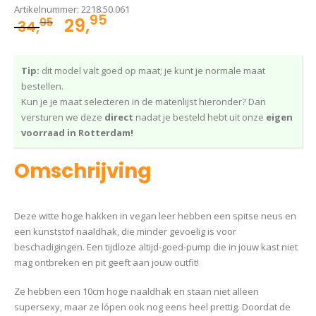
Artikelnummer:
2218.50.061
95
Oorspronkelijke
Huidige
29,
95
34,
prijs
prijs
was:
is:
Tip:
dit model valt goed op maat; je kunt je normale maat
34,95.
29,95.
bestellen.
Kun je je maat selecteren in de matenlijst hieronder? Dan
versturen we deze
direct
nadat je besteld hebt uit onze
eigen
voorraad in Rotterdam!
Omschrijving
Deze witte hoge hakken in vegan leer hebben een spitse neus en
een kunststof naaldhak, die minder gevoelig is voor
beschadigingen. Een tijdloze altijd-goed-pump die in jouw kast niet
mag ontbreken en pit geeft aan jouw outfit!
Ze hebben een 10cm hoge naaldhak en staan niet alleen
supersexy, maar ze lópen ook nog eens heel prettig. Doordat de