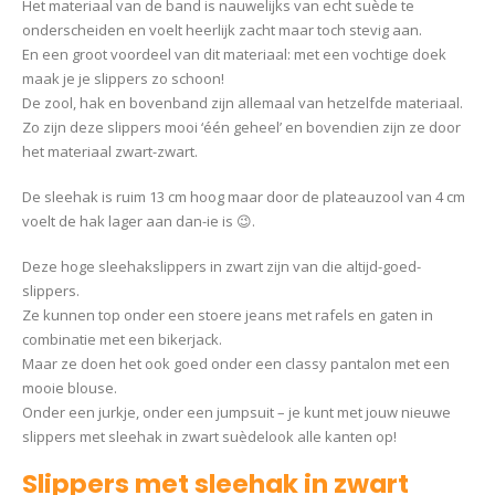
Het materiaal van de band is nauwelijks van echt suède te
onderscheiden en voelt heerlijk zacht maar toch stevig aan.
En een groot voordeel van dit materiaal: met een vochtige doek
maak je je slippers zo schoon!
De zool, hak en bovenband zijn allemaal van hetzelfde materiaal.
Zo zijn deze slippers mooi ‘één geheel’ en bovendien zijn ze door
het materiaal zwart-zwart.
De sleehak is ruim 13 cm hoog maar door de plateauzool van 4 cm
voelt de hak lager aan dan-ie is 😉.
Deze hoge sleehakslippers in zwart zijn van die altijd-goed-
slippers.
Ze kunnen top onder een stoere jeans met rafels en gaten in
combinatie met een bikerjack.
Maar ze doen het ook goed onder een classy pantalon met een
mooie blouse.
Onder een jurkje, onder een jumpsuit – je kunt met jouw nieuwe
slippers met sleehak in zwart suèdelook alle kanten op!
Slippers met sleehak in zwart