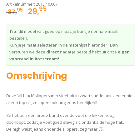
Artikelnummer:
2813.10.007
95
Oorspronkelijke
Huidige
29,
95
37,
prijs
prijs
was:
is:
Tip:
dit model valt goed op maat; je kunt je normale maat
37,95.
29,95.
bestellen.
Kun je je maat selecteren in de matenlijst hieronder? Dan
versturen we deze
direct
nadat je besteld hebt uit onze
eigen
voorraad in Rotterdam!
Omschrijving
Deze ‘all black’ slippers met sleehak in zwart suèdelook zien er niet
alleen top uit, ze lopen ook nog eens heerlijk 🤩!
Ze hebben één brede band over de voet die lekker hoog
doorloopt, zodat je voet goed stevig zit, ondanks de hoge hak.
De high waist jeans onder de slippers, zeg maar 😇.