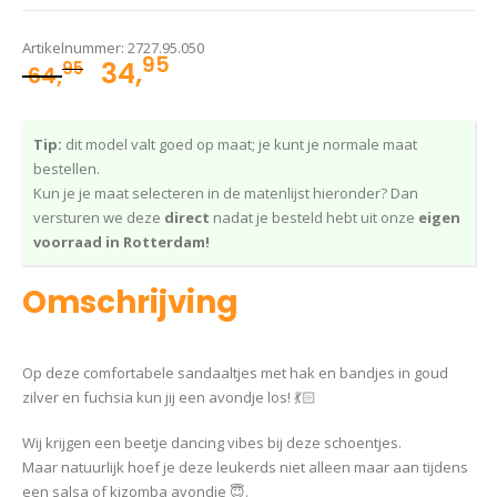
Artikelnummer:
2727.95.050
95
Oorspronkelijke
Huidige
34,
95
64,
prijs
prijs
was:
is:
Tip:
dit model valt goed op maat; je kunt je normale maat
64,95.
34,95.
bestellen.
Kun je je maat selecteren in de matenlijst hieronder? Dan
versturen we deze
direct
nadat je besteld hebt uit onze
eigen
voorraad in Rotterdam!
Omschrijving
Op deze comfortabele sandaaltjes met hak en bandjes in goud
zilver en fuchsia kun jij een avondje los! 💃🏻
Wij krijgen een beetje dancing vibes bij deze schoentjes.
Maar natuurlijk hoef je deze leukerds niet alleen maar aan tijdens
een salsa of kizomba avondje 😇.