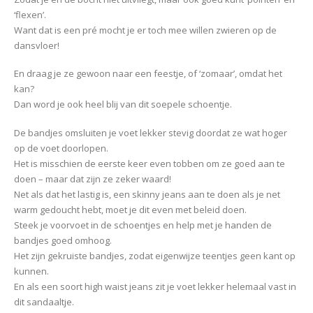
‘flexen’.
Want dat is een pré mocht je er toch mee willen zwieren op de
dansvloer!
En draag je ze gewoon naar een feestje, of ‘zomaar’, omdat het
kan?
Dan word je ook heel blij van dit soepele schoentje.
De bandjes omsluiten je voet lekker stevig doordat ze wat hoger
op de voet doorlopen.
Het is misschien de eerste keer even tobben om ze goed aan te
doen – maar dat zijn ze zeker waard!
Net als dat het lastig is, een skinny jeans aan te doen als je net
warm gedoucht hebt, moet je dit even met beleid doen.
Steek je voorvoet in de schoentjes en help met je handen de
bandjes goed omhoog.
Het zijn gekruiste bandjes, zodat eigenwijze teentjes geen kant op
kunnen.
En als een soort high waist jeans zit je voet lekker helemaal vast in
dit sandaaltje.