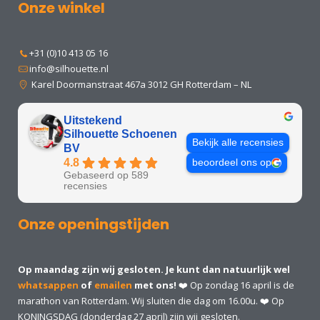
Onze winkel
+31 (0)10 413 05 16
info@silhouette.nl
Karel Doormanstraat 467a 3012 GH Rotterdam – NL
Uitstekend
Silhouette Schoenen
Bekijk alle recensies
BV
4.8
beoordeel ons op
Gebaseerd op 589
recensies
Onze openingstijden
Op maandag zijn wij gesloten. Je kunt dan natuurlijk wel
whatsappen
of
emailen
met ons!
❤️ Op zondag 16 april is de
marathon van Rotterdam. Wij sluiten die dag om 16.00u. ❤️ Op
KONINGSDAG (donderdag 27 april) zijn wij gesloten.