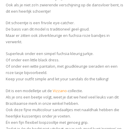
Ook als je niet zo’n zwierende verschijning op de dansvloer bent, is
dit een heerlijk schoentje!
Dit schoentje is een frivole eye-catcher.
De basis van dit model is traditioneel geel-goud.
Maar er zitten ook zilverkleurige en fuchsia roze bandjes in
verwerkt.
Superleuk onder een simpel fuchsia kleurig jurkje.
Of onder een little black dress.
Of onder een witte pantalon, met goudkleurige sieraden en een
roze tasje bijvoorbeeld.
Keep your outfit simple and let your sandals do the talking!
Dit is een modelletje uit de
Vizzano
-collectie.
Als je ons een beetje volgt, weet je dat we heel veel leuks van dit
Braziliaanse merk in onze winkel hebben.
Ook deze fijne multicolour sandaaltjes met naaldhak hebben die
heerlijke kussentjes onder je voeten.
Én een fijn flexibel loopzooltje met genoeg grip.
Zodat je én de bocht niet uitvliegt, maar ook goed kunt ‘pointen’ en