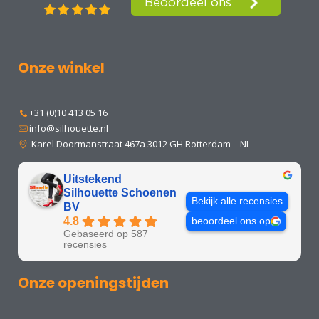
Onze winkel
+31 (0)10 413 05 16
info@silhouette.nl
Karel Doormanstraat 467a 3012 GH Rotterdam – NL
Uitstekend
Silhouette Schoenen
Bekijk alle recensies
BV
4.8
beoordeel ons op
Gebaseerd op 587
recensies
Onze openingstijden