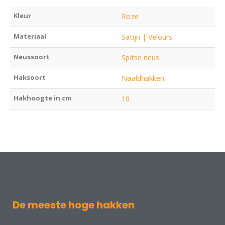
Kleur
Roze
Materiaal
Satijn | Velours
Neussoort
Spitse neus
Haksoort
Naaldhakken
Hakhoogte in cm
10
De meeste hoge hakken