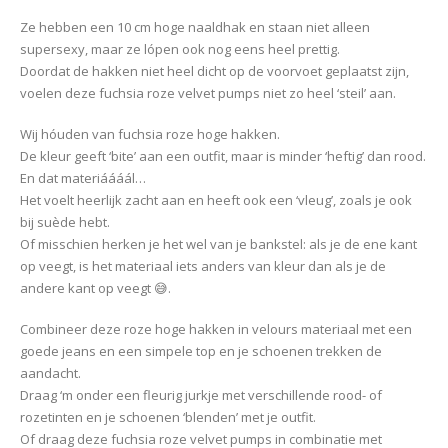
Ze hebben een 10 cm hoge naaldhak en staan niet alleen
supersexy, maar ze lópen ook nog eens heel prettig.
Doordat de hakken niet heel dicht op de voorvoet geplaatst zijn,
voelen deze fuchsia roze velvet pumps niet zo heel ‘steil’ aan.
Wij hóuden van fuchsia roze hoge hakken.
De kleur geeft ‘bite’ aan een outfit, maar is minder ‘heftig’ dan rood.
En dat materiáááál…
Het voelt heerlijk zacht aan en heeft ook een ‘vleug’, zoals je ook
bij suède hebt.
Of misschien herken je het wel van je bankstel: als je de ene kant
op veegt, is het materiaal iets anders van kleur dan als je de
andere kant op veegt 😅.
Combineer deze roze hoge hakken in velours materiaal met een
goede jeans en een simpele top en je schoenen trekken de
aandacht.
Draag ‘m onder een fleurig jurkje met verschillende rood- of
rozetinten en je schoenen ‘blenden’ met je outfit.
Of draag deze fuchsia roze velvet pumps in combinatie met