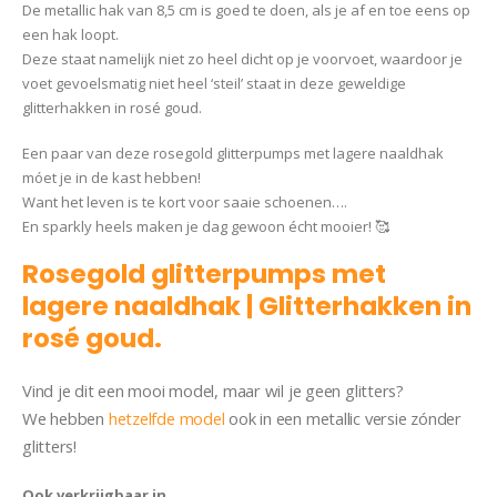
De metallic hak van 8,5 cm is goed te doen, als je af en toe eens op
een hak loopt.
Deze staat namelijk niet zo heel dicht op je voorvoet, waardoor je
voet gevoelsmatig niet heel ‘steil’ staat in deze geweldige
glitterhakken in rosé goud.
Een paar van deze rosegold glitterpumps met lagere naaldhak
móet je in de kast hebben!
Want het leven is te kort voor saaie schoenen….
En sparkly heels maken je dag gewoon écht mooier! 🥰
Rosegold glitterpumps met
lagere naaldhak | Glitterhakken in
rosé goud.
Pump Riley
Vind je dit een mooi model, maar wil je geen glitters?
We hebben
hetzelfde model
ook in een metallic versie zónder
glitters!
Ook verkrijgbaar in