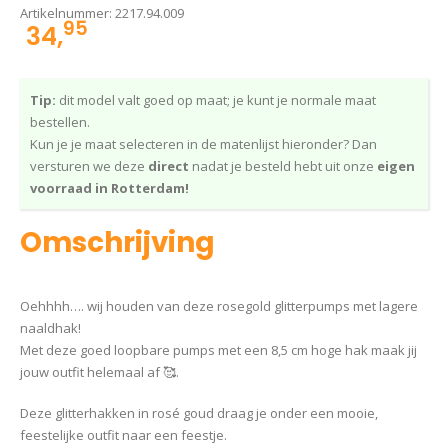
Artikelnummer:
2217.94.009
95
34,
Tip:
dit model valt goed op maat; je kunt je normale maat
bestellen.
Kun je je maat selecteren in de matenlijst hieronder? Dan
versturen we deze
direct
nadat je besteld hebt uit onze
eigen
voorraad in Rotterdam!
Omschrijving
Oehhhh…. wij houden van deze rosegold glitterpumps met lagere
naaldhak!
Met deze goed loopbare pumps met een 8,5 cm hoge hak maak jij
jouw outfit helemaal af 🥰.
Deze glitterhakken in rosé goud draag je onder een mooie,
feestelijke outfit naar een feestje.