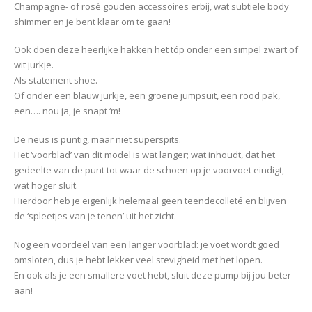
Champagne- of rosé gouden accessoires erbij, wat subtiele body
shimmer en je bent klaar om te gaan!
Ook doen deze heerlijke hakken het tóp onder een simpel zwart of
wit jurkje.
Als statement shoe.
Of onder een blauw jurkje, een groene jumpsuit, een rood pak,
een…. nou ja, je snapt ‘m!
De neus is puntig, maar niet superspits.
Het ‘voorblad’ van dit model is wat langer; wat inhoudt, dat het
gedeelte van de punt tot waar de schoen op je voorvoet eindigt,
wat hoger sluit.
Hierdoor heb je eigenlijk helemaal geen teendecolleté en blijven
de ‘spleetjes van je tenen’ uit het zicht.
Nog een voordeel van een langer voorblad: je voet wordt goed
omsloten, dus je hebt lekker veel stevigheid met het lopen.
En ook als je een smallere voet hebt, sluit deze pump bij jou beter
aan!