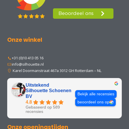
Onze winkel
+31 (0)10 413 05 16
info@silhouette.nl
Karel Doormanstraat 467a 3012 GH Rotterdam – NL
Uitstekend
Silhouette Schoenen
Bekijk alle recensies
BV
4.8
beoordeel ons op
Gebaseerd op 589
recensies
Onze openingstijden