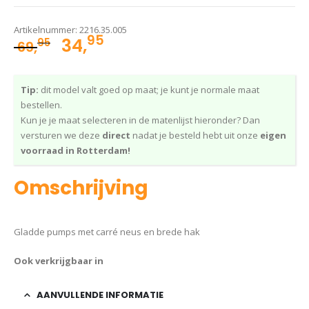
Artikelnummer:
2216.35.005
95
Oorspronkelijke
Huidige
34,
95
69,
prijs
prijs
was:
is:
Tip:
dit model valt goed op maat; je kunt je normale maat
69,95.
34,95.
bestellen.
Kun je je maat selecteren in de matenlijst hieronder? Dan
versturen we deze
direct
nadat je besteld hebt uit onze
eigen
voorraad in Rotterdam!
Omschrijving
Gladde pumps met carré neus en brede hak
Ook verkrijgbaar in
AANVULLENDE INFORMATIE