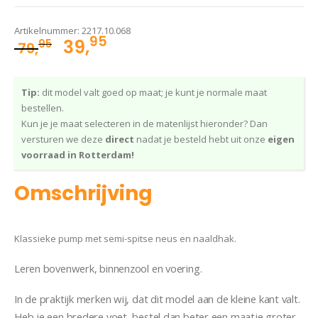
Artikelnummer:
2217.10.068
95
Oorspronkelijke
Huidige
39,
95
79,
prijs
prijs
was:
is:
Tip:
dit model valt goed op maat; je kunt je normale maat
79,95.
39,95.
bestellen.
Kun je je maat selecteren in de matenlijst hieronder? Dan
versturen we deze
direct
nadat je besteld hebt uit onze
eigen
voorraad in Rotterdam!
Omschrijving
Klassieke pump met semi-spitse neus en naaldhak.
Leren bovenwerk, binnenzool en voering.
In de praktijk merken wij, dat dit model aan de kleine kant valt.
Heb je een bredere voet, bestel dan beter een maatje groter.