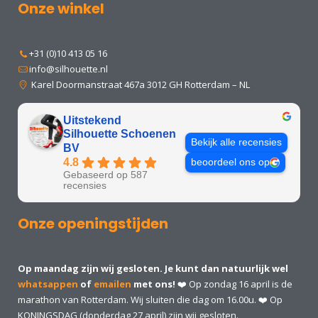
Onze winkel
+31 (0)10 413 05 16
info@silhouette.nl
Karel Doormanstraat 467a 3012 GH Rotterdam – NL
Uitstekend
Silhouette Schoenen
Bekijk alle recensies
BV
4.8
beoordeel ons op
Gebaseerd op 587
recensies
Onze openingstijden
Op maandag zijn wij gesloten. Je kunt dan natuurlijk wel
whatsappen
of
emailen
met ons!
❤️ Op zondag 16 april is de
marathon van Rotterdam. Wij sluiten die dag om 16.00u. ❤️ Op
KONINGSDAG (donderdag 27 april) zijn wij gesloten.