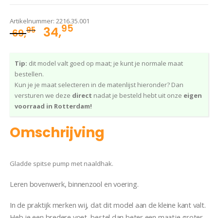
Artikelnummer:
2216.35.001
95
Oorspronkelijke
Huidige
34,
95
69,
prijs
prijs
was:
is:
Tip:
dit model valt goed op maat; je kunt je normale maat
69,95.
34,95.
bestellen.
Kun je je maat selecteren in de matenlijst hieronder? Dan
versturen we deze
direct
nadat je besteld hebt uit onze
eigen
voorraad in Rotterdam!
Omschrijving
Gladde spitse pump met naaldhak.
Leren bovenwerk, binnenzool en voering.
In de praktijk merken wij, dat dit model aan de kleine kant valt.
Heb je een bredere voet, bestel dan beter een maatje groter.